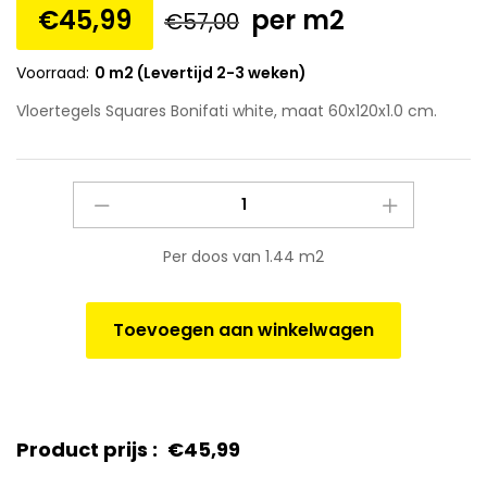
€
45,99
per m2
€
57,00
Voorraad:
0 m2 (Levertijd 2-3 weken)
Vloertegels Squares Bonifati white, maat 60x120x1.0 cm.
Vloertegels
Squares
Bonifati
Per doos van 1.44 m2
white,
maat
60x120x1.0
Toevoegen aan winkelwagen
cm.
quantity
Product prijs :
€
45,99