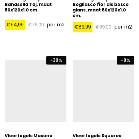
Banasolla Taj, maat
Bogliasco fior dis bosco
60x120x1.0 cm.
glans, maat 60x120x1.0
cm.
€
54,99
per m2
€
78,00
€
89,99
per m2
€
99,00
-
39
%
-
9
%
Vloertegels Masone
Vloertegels Squares