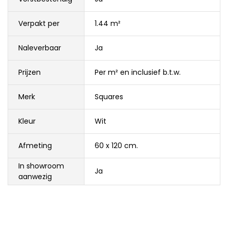
Verpakt per
1.44 m²
Naleverbaar
Ja
Prijzen
Per m² en inclusief b.t.w.
Merk
Squares
Kleur
Wit
Afmeting
60 x 120 cm.
In showroom
Ja
aanwezig