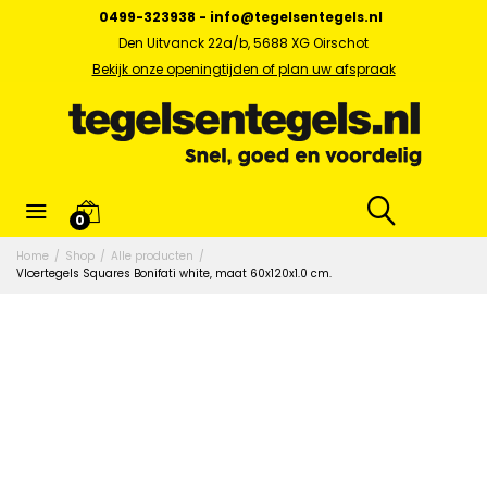
0499-323938
-
info@tegelsentegels.nl
Den Uitvanck 22a/b, 5688 XG Oirschot
Bekijk onze openingtijden of plan uw afspraak
0
Home
/
Shop
/
Alle producten
/
Vloertegels Squares Bonifati white, maat 60x120x1.0 cm.