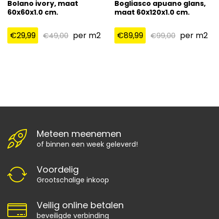
Bolano ivory, maat
Bogliasco apuano glans,
60x60x1.0 cm.
maat 60x120x1.0 cm.
€
29,99
per m2
€
89,99
per m2
€
49,00
€
99,00
Meteen meenemen
of binnen een week geleverd!
Voordelig
Grootschalige inkoop
Veilig online betalen
beveiligde verbinding