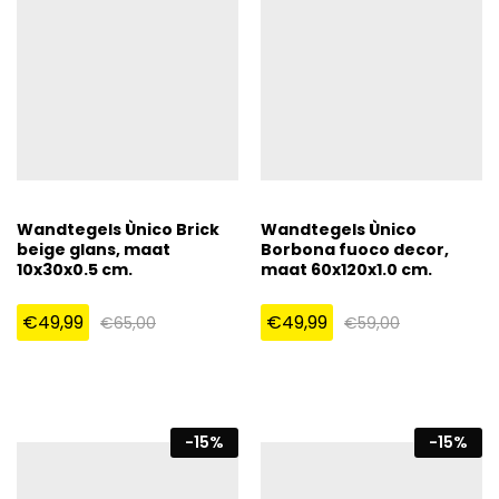
Wandtegels Ùnico Brick
Wandtegels Ùnico
beige glans, maat
Borbona fuoco decor,
10x30x0.5 cm.
maat 60x120x1.0 cm.
€
49,99
€
49,99
€
65,00
€
59,00
-
15
%
-
15
%