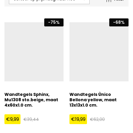
-
75
%
-
68
%
Wandtegels Sphinx,
Wandtegels Ùnico
Mu1308 sto.beige, maat
Bellona yellow, maat
4x60x1.0 cm.
13x13x1.0 cm.
€
9,99
€
19,99
€
39,44
€
62,00