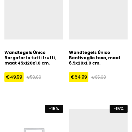
Wandtegels Ùnico
Wandtegels Ùnico
Borgoforte tutti frutti,
Bentivoglio tosa, maat
maat 45x120x1.0 cm.
6.5x20x1.0 cm.
€
49,99
€
54,99
€
59,00
€
65,00
-
15
%
-
15
%