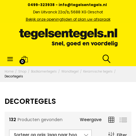
0499-323938
-
info@tegelsentegels.nl
Den Uitvanck 22a/b, 5688 XG Oirschot
Bekijk onze openingtijden of plan uw afspraak
0
x.
Home
/
Shop
/
Badkamertegels
/
Wandtegel
/
Keramische tegels
/
s
Decortegels
DECORTEGELS
132
Producten gevonden
Weergave
Sorteer op prijs: laag naar hoog
Filter