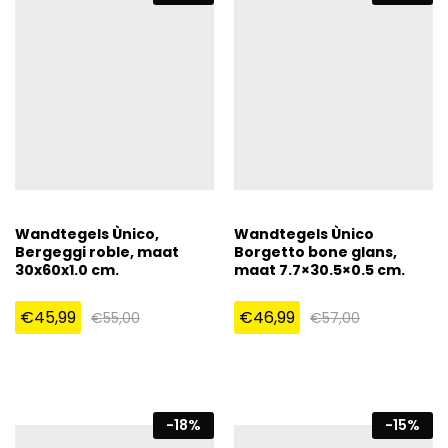
Wandtegels Ùnico,
Wandtegels Ùnico
Bergeggi roble, maat
Borgetto bone glans,
30x60x1.0 cm.
maat 7.7×30.5×0.5 cm.
€
45,99
€
46,99
€
55,00
€
57,00
-
18
%
-
15
%