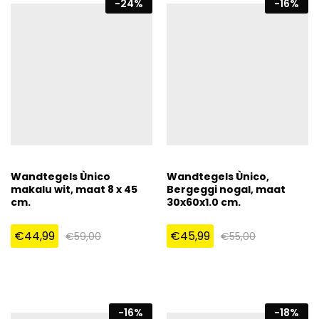
-
24
%
-
16
%
Wandtegels Ùnico
Wandtegels Ùnico,
makalu wit, maat 8 x 45
Bergeggi nogal, maat
cm.
30x60x1.0 cm.
€
44,99
€
45,99
€
59,00
€
55,00
-
16
%
-
18
%