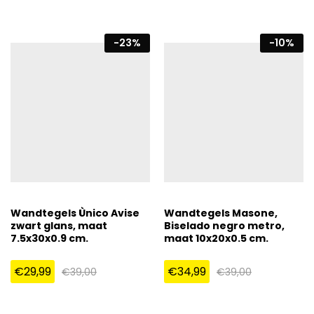
-
23
%
-
10
%
Wandtegels Ùnico Avise
Wandtegels Masone,
zwart glans, maat
Biselado negro metro,
7.5x30x0.9 cm.
maat 10x20x0.5 cm.
€
29,99
€
34,99
€
39,00
€
39,00