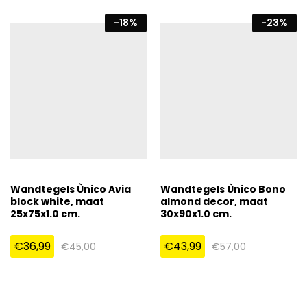
-
18
%
-
23
%
Wandtegels Ùnico Avia
Wandtegels Ùnico Bono
block white, maat
almond decor, maat
25x75x1.0 cm.
30x90x1.0 cm.
€
36,99
€
43,99
€
45,00
€
57,00