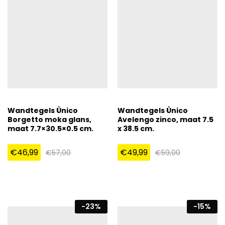
Wandtegels Ùnico
Wandtegels Ùnico
Borgetto moka glans,
Avelengo zinco, maat 7.5
maat 7.7×30.5×0.5 cm.
x 38.5 cm.
€
46,99
€
49,99
€
57,00
€
59,00
-
23
%
-
15
%