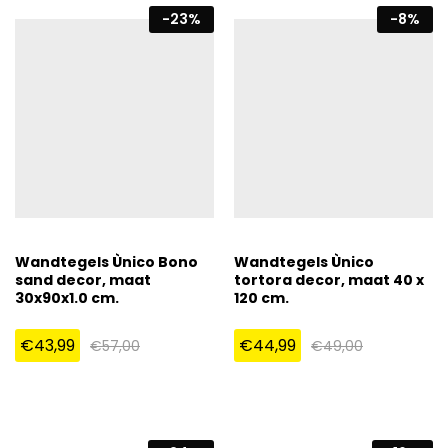
-
23
%
-
8
%
Wandtegels Ùnico Bono
Wandtegels Ùnico
sand decor, maat
tortora decor, maat 40 x
30x90x1.0 cm.
120 cm.
€
43,99
€
44,99
€
57,00
€
49,00