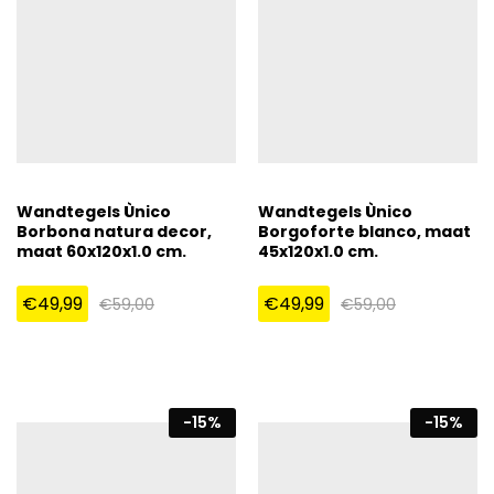
Wandtegels Ùnico
Wandtegels Ùnico
Borbona natura decor,
Borgoforte blanco, maat
maat 60x120x1.0 cm.
45x120x1.0 cm.
€
49,99
€
49,99
€
59,00
€
59,00
-
15
%
-
15
%