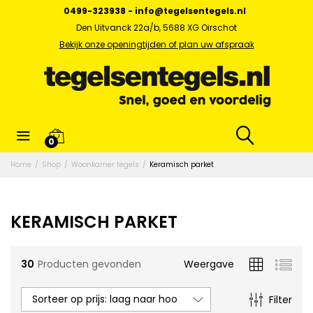
0499-323938
-
info@tegelsentegels.nl
Den Uitvanck 22a/b, 5688 XG Oirschot
Bekijk onze openingtijden of plan uw afspraak
0
x.
Home
/
Shop
/
Woonkamer tegels
/
Keramisch parket
s
KERAMISCH PARKET
30
Producten gevonden
Weergave
Sorteer op prijs: laag naar hoog
Filter