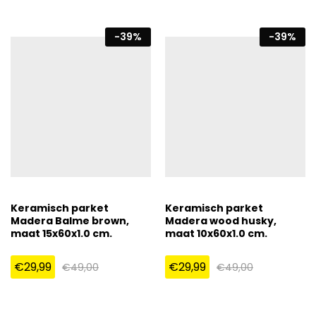
-
39
%
-
39
%
Keramisch parket
Keramisch parket
Madera Balme brown,
Madera wood husky,
maat 15x60x1.0 cm.
maat 10x60x1.0 cm.
€
29,99
€
29,99
€
49,00
€
49,00