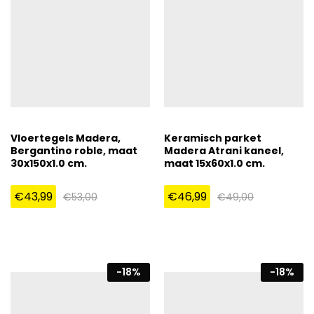
Vloertegels Madera,
Keramisch parket
Bergantino roble, maat
Madera Atrani kaneel,
30x150x1.0 cm.
maat 15x60x1.0 cm.
€
43,99
€
46,99
€
53,00
€
49,00
-
18
%
-
18
%