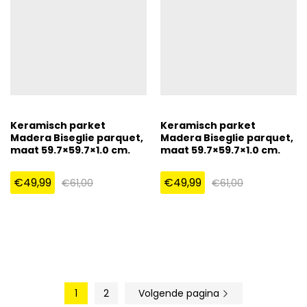
Keramisch parket
Keramisch parket
Madera Biseglie parquet,
Madera Biseglie parquet,
maat 59.7×59.7×1.0 cm.
maat 59.7×59.7×1.0 cm.
€
49,99
€
49,99
€
61,00
€
61,00
1
2
Volgende pagina