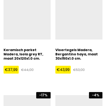
Keramisch parket
Vloertegels Madera,
Madera, Isola grey RT,
Bergantino haya, maat
maat 20x120x1.0 cm.
30x150x1.0 cm.
€
37,99
€
43,99
€
44,00
€
53,00
-
17
%
-
4
%