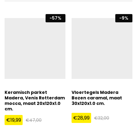
-
57
%
-
9
%
Keramisch parket
Vloertegels Madera
Madera, Venis Rotterdam
Bozen caramal, maat
mocca, maat 20x120x1.0
30x120x1.0 cm.
cm.
€
28,99
€
32,00
€
19,99
€
47,00