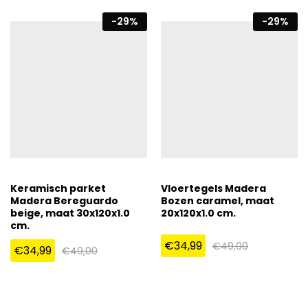
-
29
%
-
29
%
Keramisch parket
Vloertegels Madera
Madera Bereguardo
Bozen caramel, maat
beige, maat 30x120x1.0
20x120x1.0 cm.
cm.
€
34,99
€
49,00
€
34,99
€
49,00