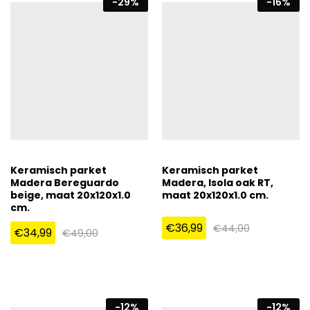
-
29
%
-
16
%
Keramisch parket
Keramisch parket
Madera Bereguardo
Madera, Isola oak RT,
beige, maat 20x120x1.0
maat 20x120x1.0 cm.
cm.
€
36,99
€
44,00
€
34,99
€
49,00
-
12
%
-
12
%