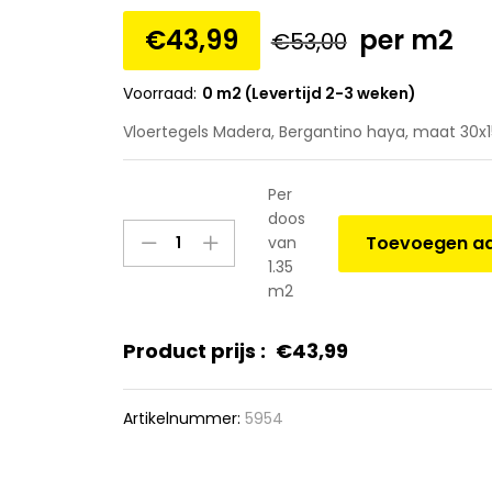
€
43,99
per m2
€
53,00
Voorraad:
0 m2 (Levertijd 2-3 weken)
Vloertegels Madera, Bergantino haya, maat 30x1
Per
doos
Vloertegels
Toevoegen aa
van
Madera,
1.35
Bergantino
m2
haya,
maat
Product prijs :
€
43,99
30x150x1.0
cm.
quantity
Artikelnummer:
5954