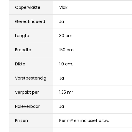
Oppervlakte
Vlak
Gerectificeerd
Ja
Lengte
30 cm.
Breedte
150 cm.
Dikte
1.0 cm.
Vorstbestendig
Ja
Verpakt per
1.35 m²
Naleverbaar
Ja
Prijzen
Per m² en inclusief b.t.w.