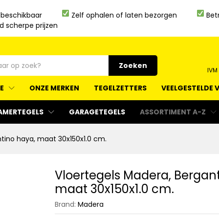
 beschikbaar
Zelf ophalen of laten bezorgen
Bet
jd scherpe prijzen
Zoeken
IVM
IE
ONZE MERKEN
TEGELZETTERS
VEELGESTELDE 
AMERTEGELS
GARAGETEGELS
ASSORTIMENT A-Z
ntino haya, maat 30x150x1.0 cm.
Vloertegels Madera, Bergan
maat 30x150x1.0 cm.
Brand:
Madera