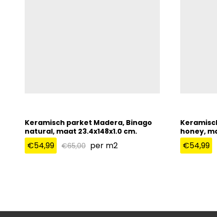
Keramisch parket Madera, Binago
Keramisc
natural, maat 23.4x148x1.0 cm.
honey, ma
€
54,99
per m2
€
54,99
€
65,00
€
54,99
€
54,99
€
65,00