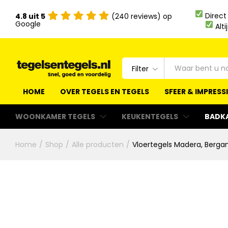
Direct
4.8 uit 5
(240 reviews) op
Google
Alti
Filter
HOME
OVER TEGELS EN TEGELS
SFEER & IMPRESS
WOONKAMER TEGELS
KEUKENTEGELS
BADK
Home
/
Shop
/
Alle producten
/
Vloertegels Madera, Berga