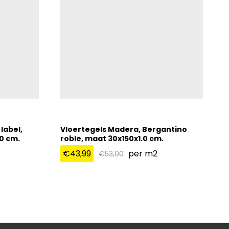
label,
Vloertegels Madera, Bergantino
0 cm.
roble, maat 30x150x1.0 cm.
€
43,99
per m2
€
53,00
€
43,99
€
53,00