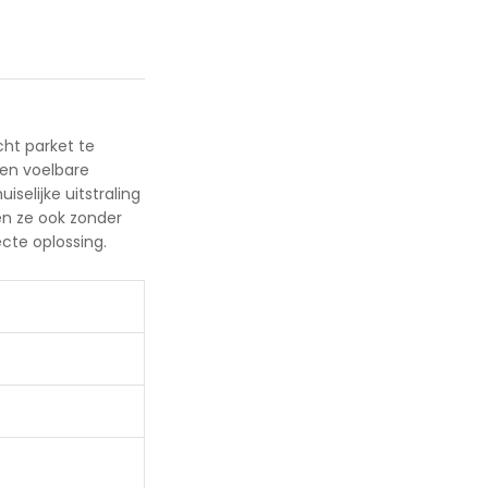
cht parket te
een voelbare
selijke uitstraling
en ze ook zonder
cte oplossing.