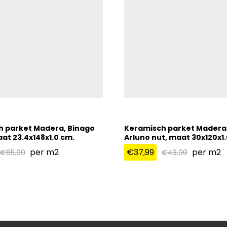
h parket Madera, Binago
Keramisch parket Madera 
at 23.4x148x1.0 cm.
Arluno nut, maat 30x120x1.
per m2
€
37,99
per m2
€
65,00
€
43,00
€
37,99
€
65,00
€
43,00