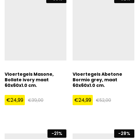
Vloertegels Masone,
Vloertegels Abetone
Bollate ivory maat
Bormio grey, maat
60x60x1.0 cm.
60x60x1.0 cm.
€
24,99
€
24,99
€
39,00
€
52,00
-
21
%
-
28
%