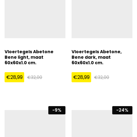
Vloertegels Abetone
Vloertegels Abetone,
Bene light, maat
Bene dark, maat
60x60x1.0 cm.
60x60x1.0 cm.
€
28,99
€
28,99
€
32,00
€
32,00
-
9
%
-
24
%