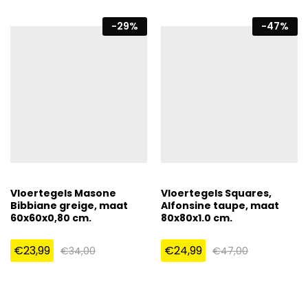
-
29
%
-
47
%
Vloertegels Masone
Vloertegels Squares,
Bibbiane greige, maat
Alfonsine taupe, maat
60x60x0,80 cm.
80x80x1.0 cm.
€
23,99
€
24,99
€
34,00
€
47,00