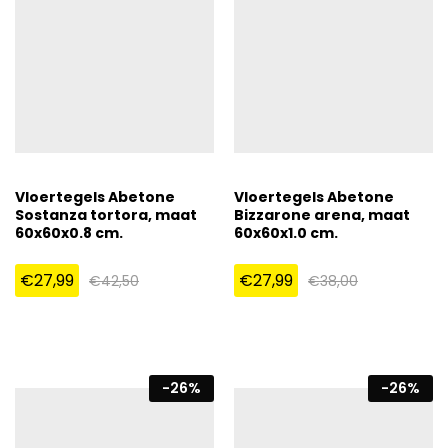
Vloertegels Abetone
Vloertegels Abetone
Sostanza tortora, maat
Bizzarone arena, maat
60x60x0.8 cm.
60x60x1.0 cm.
€
27,99
€
27,99
€
42,50
€
38,00
-
26
%
-
26
%