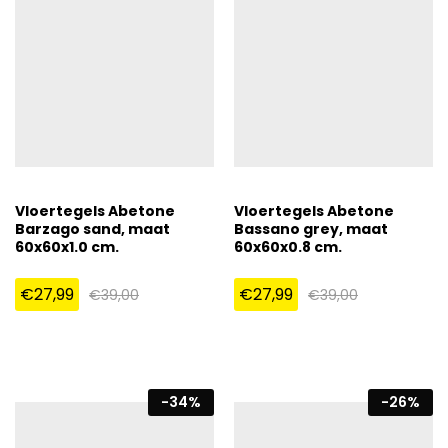
Vloertegels Abetone
Vloertegels Abetone
Barzago sand, maat
Bassano grey, maat
60x60x1.0 cm.
60x60x0.8 cm.
€
27,99
€
27,99
€
39,00
€
39,00
-
34
%
-
26
%