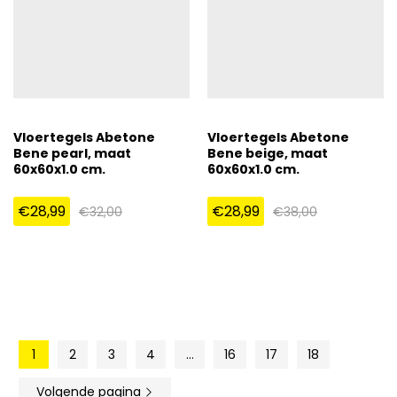
Vloertegels Abetone
Vloertegels Abetone
Bene pearl, maat
Bene beige, maat
60x60x1.0 cm.
60x60x1.0 cm.
€
28,99
€
28,99
€
32,00
€
38,00
1
2
3
4
…
16
17
18
Volgende pagina