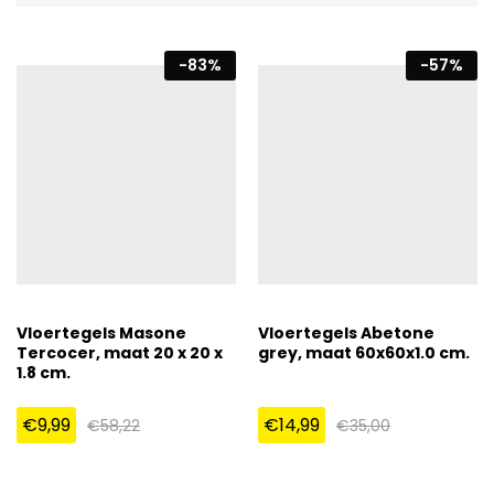
-
83
%
-
57
%
Vloertegels Masone
Vloertegels Abetone
Tercocer, maat 20 x 20 x
grey, maat 60x60x1.0 cm.
1.8 cm.
€
9,99
€
14,99
€
58,22
€
35,00