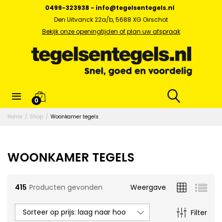
0499-323938
-
info@tegelsentegels.nl
Den Uitvanck 22a/b, 5688 XG Oirschot
Bekijk onze openingtijden of plan uw afspraak
0
x.
Home
/
Shop
/
Woonkamer tegels
s
WOONKAMER TEGELS
415
Producten gevonden
Weergave
Sorteer op prijs: laag naar hoog
Filter