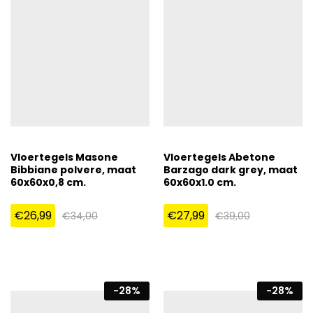
Vloertegels Masone
Vloertegels Abetone
Bibbiane polvere, maat
Barzago dark grey, maat
60x60x0,8 cm.
60x60x1.0 cm.
€
26,99
€
27,99
€
34,00
€
39,00
-
28
%
-
28
%