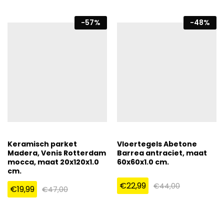
-
57
%
-
48
%
Keramisch parket
Vloertegels Abetone
Madera, Venis Rotterdam
Barrea antraciet, maat
mocca, maat 20x120x1.0
60x60x1.0 cm.
cm.
€
22,99
€
44,00
€
19,99
€
47,00