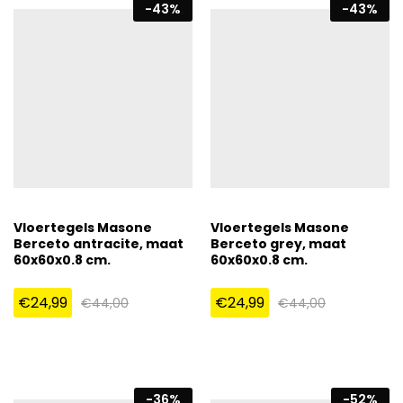
-
43
%
-
43
%
Vloertegels Masone
Vloertegels Masone
Berceto antracite, maat
Berceto grey, maat
60x60x0.8 cm.
60x60x0.8 cm.
€
24,99
€
24,99
€
44,00
€
44,00
-
36
%
-
52
%