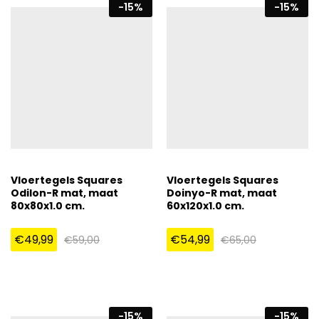
-
15
%
-
15
%
Vloertegels Squares
Vloertegels Squares
Odilon-R mat, maat
Doinyo-R mat, maat
80x80x1.0 cm.
60x120x1.0 cm.
€
49,99
€
54,99
€
59,00
€
65,00
-
15
%
-
15
%