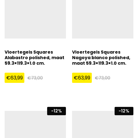
Vloertegels Squares
Vloertegels Squares
Alabastro polished, maat
Nagoya blanco polished,
59.3×119.3×1.0 cm.
maat 59.3×119.3×1.0 cm.
€
63,99
€
63,99
€
73,00
€
73,00
-
12
%
-
12
%