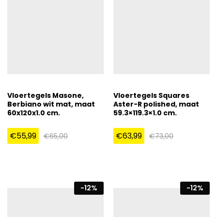
Vloertegels Masone,
Vloertegels Squares
Berbiano wit mat, maat
Aster-R polished, maat
60x120x1.0 cm.
59.3×119.3×1.0 cm.
€
55,99
€
63,99
€
65,00
€
73,00
-
12
%
-
12
%