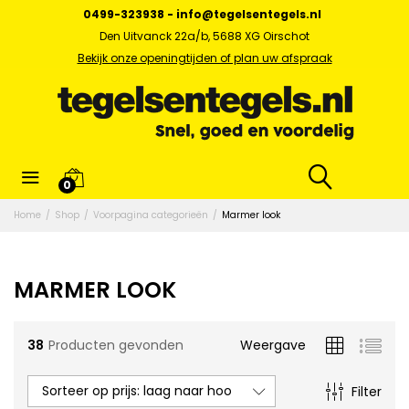
0499-323938
-
info@tegelsentegels.nl
Den Uitvanck 22a/b, 5688 XG Oirschot
Bekijk onze openingtijden of plan uw afspraak
0
x.
Home
/
Shop
/
Voorpagina categorieën
/
Marmer look
s
MARMER LOOK
38
Producten gevonden
Weergave
Sorteer op prijs: laag naar hoog
Filter