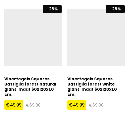
-
28
%
-
28
%
Vloertegels Squares
Vloertegels Squares
Bastiglia forest natural
Bastiglia forest white
glans, maat 60x120x1.0
glans, maat 60x120x1.0
cm.
cm.
€
49,99
€
49,99
€
69,00
€
69,00