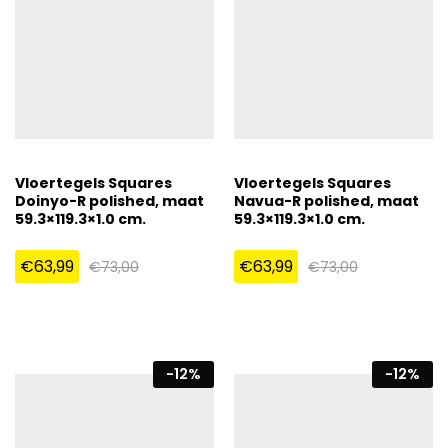
Vloertegels Squares
Vloertegels Squares
Doinyo-R polished, maat
Navua-R polished, maat
59.3×119.3×1.0 cm.
59.3×119.3×1.0 cm.
€
63,99
€
63,99
€
73,00
€
73,00
-
12
%
-
12
%