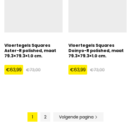
Vloertegels Squares
Vloertegels Squares
Aster-R polished, maat
Doinyo-R polished, maat
79.3×79.3×1.0 cm.
79.3×79.3×1.0 cm.
€
63,99
€
63,99
€
73,00
€
73,00
1
2
Volgende pagina