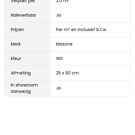
Verpakt per
2.0 m²
Naleverbaar
Ja
Prijzen
Per m² en inclusief b.t.w.
Merk
Masone
Kleur
Wit
Afmeting
25 x 50 cm.
In showroom
Ja
aanwezig