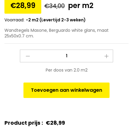
€
28,99
per m2
€
34,00
Voorraad:
-2 m2 (Levertijd 2-3 weken)
Wandtegels Masone, Berguardo white glans, maat
25x50x0.7 cm.
Wandtegels
Masone,
Berguardo
Per doos van 2.0 m2
white
glans,
maat
Toevoegen aan winkelwagen
25x50x0.7
cm.
quantity
Product prijs :
€
28,99