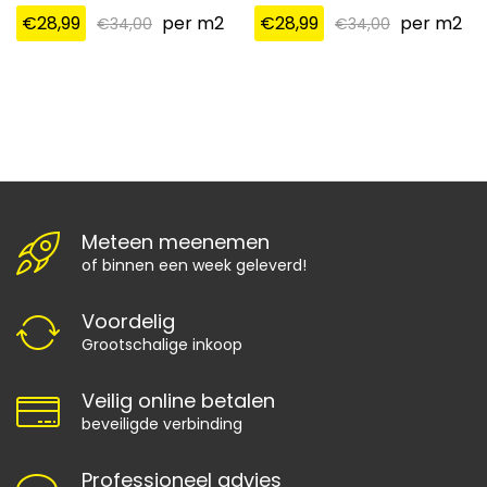
€
28,99
per m2
€
28,99
per m2
€
34,00
€
34,00
Meteen meenemen
of binnen een week geleverd!
Voordelig
Grootschalige inkoop
Veilig online betalen
beveiligde verbinding
Professioneel advies