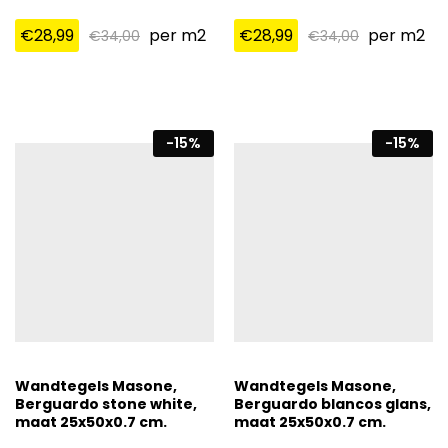
€
28,99
per m2
€
28,99
per m2
€
34,00
€
34,00
-
15
%
-
15
%
Wandtegels Masone,
Wandtegels Masone,
Berguardo stone white,
Berguardo blancos glans,
maat 25x50x0.7 cm.
maat 25x50x0.7 cm.