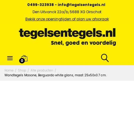
0499-323938
-
info@tegelsentegels.nl
Den Uitvanck 22a/b, 5688 XG Oirschot
Bekijk onze openingtijden of plan uw afspraak
0
Home
/
Shop
/
Alle producten
/
Wandtegels Masone, Berguardo white glans, maat 25x50x0.7 cm.