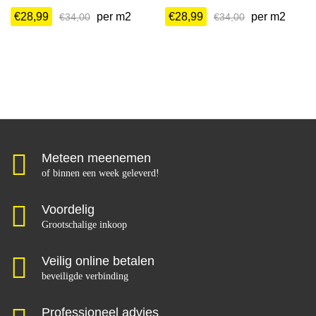
€
28,99
per m2
€
28,99
per m2
€
34,00
€
34,00
Meteen meenemen
of binnen een week geleverd!
Voordelig
Grootschalige inkoop
Veilig online betalen
beveiligde verbinding
Professioneel advies