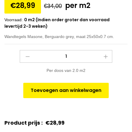
€
28,99
per m2
€
34,00
0 m2 (Indien order groter dan voorraad
Voorraad:
levertijd 2-3 weken)
Wandtegels Masone, Berguardo grey, maat 25x50x0.7 cm.
Wandtegels
Masone,
Berguardo
Per doos van 2.0 m2
grey,
maat
25x50x0.7
Toevoegen aan winkelwagen
cm.
quantity
Product prijs :
€
28,99