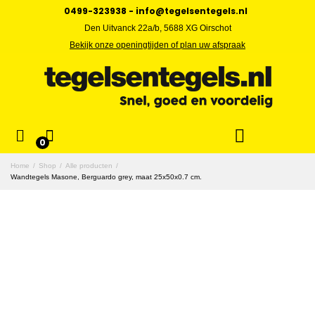
0499-323938
-
info@tegelsentegels.nl
Den Uitvanck 22a/b, 5688 XG Oirschot
Bekijk onze openingtijden of plan uw afspraak
0
Home
/
Shop
/
Alle producten
/
Wandtegels Masone, Berguardo grey, maat 25x50x0.7 cm.