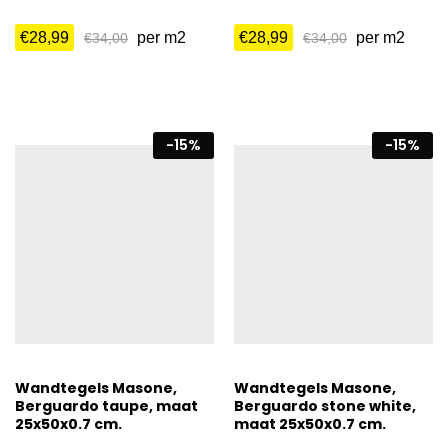
€
28,99
per m2
€
28,99
per m2
€
34,00
€
34,00
-
15
%
-
15
%
Wandtegels Masone,
Wandtegels Masone,
Berguardo taupe, maat
Berguardo stone white,
25x50x0.7 cm.
maat 25x50x0.7 cm.