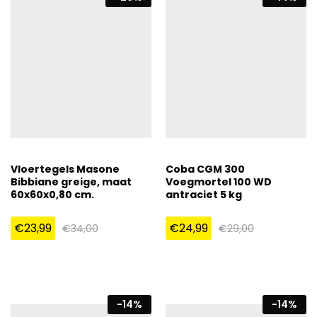
Vloertegels Masone
Coba CGM 300
Bibbiane greige, maat
Voegmortel 100 WD
60x60x0,80 cm.
antraciet 5 kg
€
23,99
€
24,99
€
34,00
€
29,00
-
14
%
-
14
%