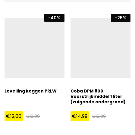
-
40
%
-
25
%
Levelling keggen PRLW
Coba DPM 800
Voorstrijkmiddel 1 liter
(zuigende ondergrond)
€
12,00
€
14,99
€
19,99
€
19,99