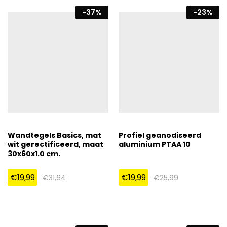
-
37
%
-
23
%
Wandtegels Basics, mat
Profiel geanodiseerd
wit gerectificeerd, maat
aluminium PTAA 10
30x60x1.0 cm.
€
19,99
€
19,99
€
31,64
€
25,99