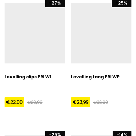
-
27
%
-
25
%
Levelling clips PRLW1
Levelling tang PRLWP
€
22,00
€
23,99
€
29,99
€
32,00
-
29
%
-
14
%