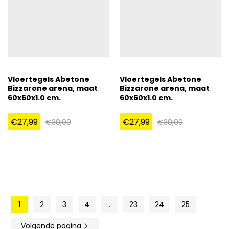
Vloertegels Abetone
Vloertegels Abetone
Bizzarone arena, maat
Bizzarone arena, maat
60x60x1.0 cm.
60x60x1.0 cm.
€
27,99
€
27,99
€
38,00
€
38,00
1
2
3
4
…
23
24
25
Volgende pagina