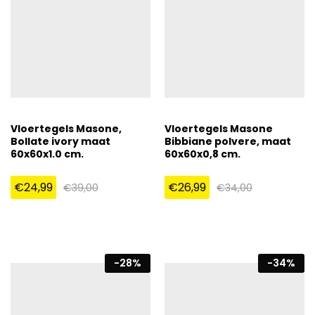
Vloertegels Masone,
Vloertegels Masone
Bollate ivory maat
Bibbiane polvere, maat
60x60x1.0 cm.
60x60x0,8 cm.
€
24,99
€
26,99
€
39,00
€
34,00
-
28
%
-
34
%