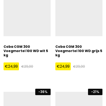
Coba CGM 300
Coba CGM 300
Voegmortel 100 WD wit 5
Voegmortel 100 WD grijs 5
kg
kg
€
24,99
€
24,99
€
29,00
€
29,00
-
36
%
-
21
%