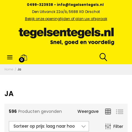
0499-323938
-
info@tegelsentegels.nl
Den Uitvanck 22a/b, 5688 XG Oirschot
Bekijk onze openingtijden of plan uw afspraak
x.
0
s
Home
/
Ja
JA
596
Producten gevonden
Weergave
Sorteer op prijs: laag naar hoog
Filter