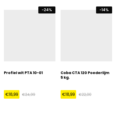
-
24
%
-
14
%
Profiel wit PTA 10-01
Coba CTA 120 Poederlijm
5 kg.
€
18,99
€
18,99
€
24,99
€
22,00