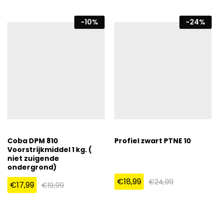
-
10
%
-
24
%
Coba DPM 810
Profiel zwart PTNE 10
Voorstrijkmiddel 1 kg. (
niet zuigende
ondergrond)
€
18,99
€
24,99
€
17,99
€
19,99