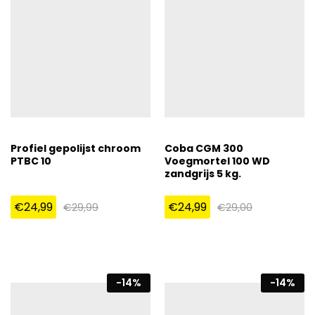
Profiel gepolijst chroom
Coba CGM 300
PTBC 10
Voegmortel 100 WD
zandgrijs 5 kg.
€
24,99
€
24,99
€
29,99
€
29,00
-
14
%
-
14
%