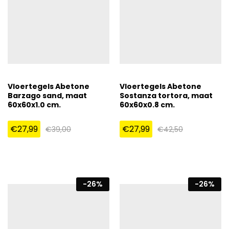
Vloertegels Abetone
Vloertegels Abetone
Barzago sand, maat
Sostanza tortora, maat
60x60x1.0 cm.
60x60x0.8 cm.
€
27,99
€
27,99
€
39,00
€
42,50
-
26
%
-
26
%