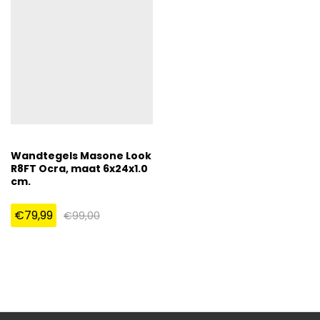
Wandtegels Masone Look
R8FT Ocra, maat 6x24x1.0
cm.
€
79,99
€
99,00