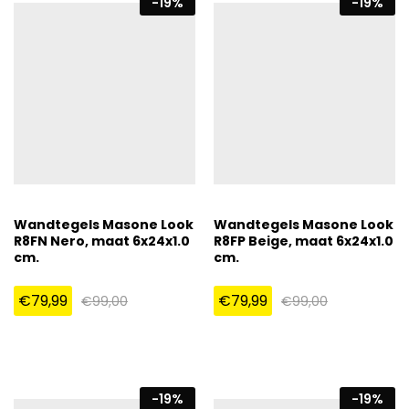
-
19
%
-
19
%
Wandtegels Masone Look
Wandtegels Masone Look
R8FN Nero, maat 6x24x1.0
R8FP Beige, maat 6x24x1.0
cm.
cm.
€
79,99
€
79,99
€
99,00
€
99,00
-
19
%
-
19
%