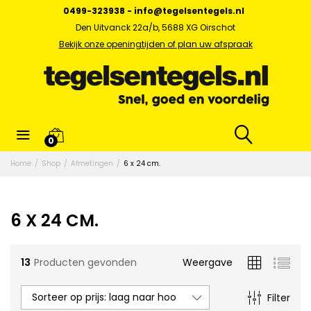
0499-323938
-
info@tegelsentegels.nl
Den Uitvanck 22a/b, 5688 XG Oirschot
Bekijk onze openingtijden of plan uw afspraak
0
x.
Home
/
Shop
/
Afmetingen
/
6 x 24 cm.
s
6 X 24 CM.
13
Producten gevonden
Weergave
Sorteer op prijs: laag naar hoog
Filter