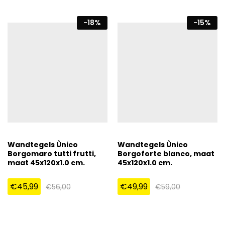
-
18
%
-
15
%
Wandtegels Ùnico
Wandtegels Ùnico
Borgomaro tutti frutti,
Borgoforte blanco, maat
maat 45x120x1.0 cm.
45x120x1.0 cm.
€
45,99
€
49,99
€
56,00
€
59,00