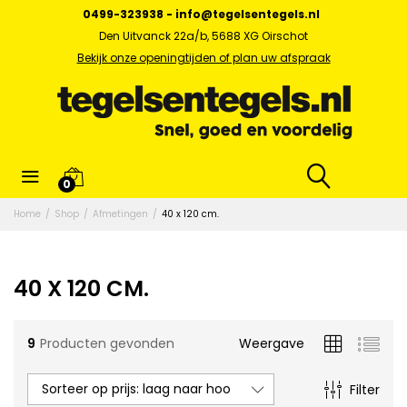
0499-323938
-
info@tegelsentegels.nl
Den Uitvanck 22a/b, 5688 XG Oirschot
Bekijk onze openingtijden of plan uw afspraak
0
x.
Home
/
Shop
/
Afmetingen
/
40 x 120 cm.
s
40 X 120 CM.
9
Producten gevonden
Weergave
Sorteer op prijs: laag naar hoog
Filter