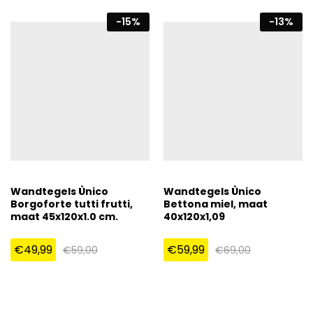
-
15
%
-
13
%
Wandtegels Ùnico
Wandtegels Ùnico
Borgoforte tutti frutti,
Bettona miel, maat
maat 45x120x1.0 cm.
40x120x1,09
€
49,99
€
59,99
€
59,00
€
69,00