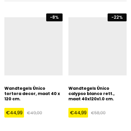
-
8
%
-
22
%
Wandtegels Ùnico
Wandtegels Ùnico
tortora decor, maat 40 x
calypso blanco rett.,
120 cm.
maat 40x120x1.0 cm.
€
44,99
€
44,99
€
49,00
€
58,00