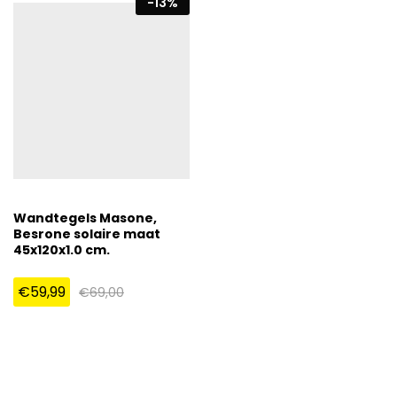
-
13
%
Wandtegels Masone,
Besrone solaire maat
45x120x1.0 cm.
€
59,99
€
69,00