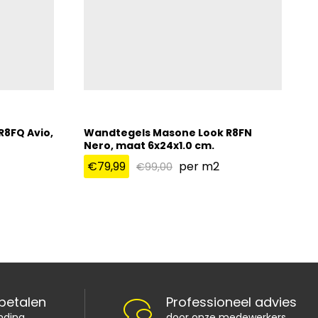
8FQ Avio,
Wandtegels Masone Look R8FN
Nero, maat 6x24x1.0 cm.
€
79,99
per m2
€
99,00
€
79,99
€
99,00
 betalen
Professioneel advies
nding
door onze medewerkers