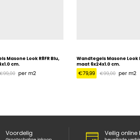
s Masone Look R8FR Blu,
Wandtegels Masone Look R
x1.0 cm.
maat 6x24x1.0 cm.
per m2
€
79,99
per m2
€
99,00
€
99,00
€
79,99
€
99,00
€
99,00
Voordelig
Veilig online
Grootschalige inkoop
beveiligde verbi