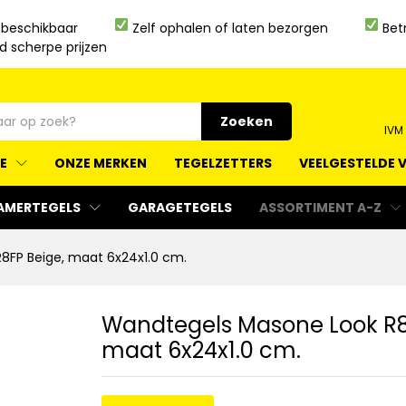
 beschikbaar
Zelf ophalen of laten bezorgen
Bet
jd scherpe prijzen
Zoeken
IVM
IE
ONZE MERKEN
TEGELZETTERS
VEELGESTELDE 
AMERTEGELS
GARAGETEGELS
ASSORTIMENT A-Z
8FP Beige, maat 6x24x1.0 cm.
Wandtegels Masone Look R8
maat 6x24x1.0 cm.