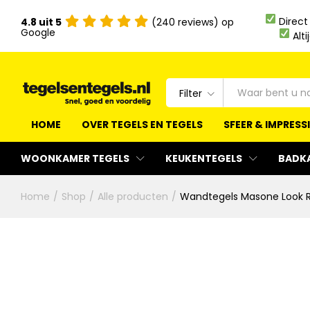
Direct
4.8 uit 5
(240 reviews) op
Google
Alti
Filter
HOME
OVER TEGELS EN TEGELS
SFEER & IMPRESS
WOONKAMER TEGELS
KEUKENTEGELS
BADK
Home
/
Shop
/
Alle producten
/
Wandtegels Masone Look R