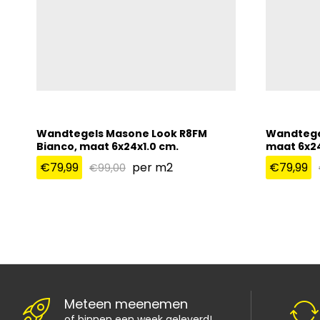
Wandtegels Masone Look R8FM
Wandtegel
Bianco, maat 6x24x1.0 cm.
maat 6x24
€
79,99
per m2
€
79,99
€
99,00
€
79,99
€
79,99
€
99,00
Meteen meenemen
of binnen een week geleverd!