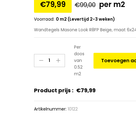
€
79,99
per m2
€
99,00
Voorraad:
0 m2 (Levertijd 2-3 weken)
Wandtegels Masone Look R8FP Beige, maat 6x24
Per
doos
Wandtegels
Toevoegen aa
van
Masone
0.52
Look
m2
R8FP
Beige,
Product prijs :
€
79,99
maat
6x24x1.0
cm.
Artikelnummer:
10122
quantity