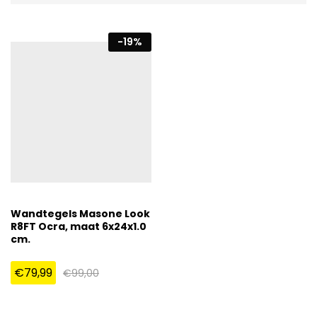
-
19
%
Wandtegels Masone Look
R8FT Ocra, maat 6x24x1.0
cm.
€
79,99
€
99,00