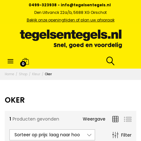
0499-323938
-
info@tegelsentegels.nl
Den Uitvanck 22a/b, 5688 XG Oirschot
Bekijk onze openingtijden of plan uw afspraak
0
x.
Home
/
Shop
/
Kleur
/
Oker
s
OKER
1
Producten gevonden
Weergave
Sorteer op prijs: laag naar hoog
Filter