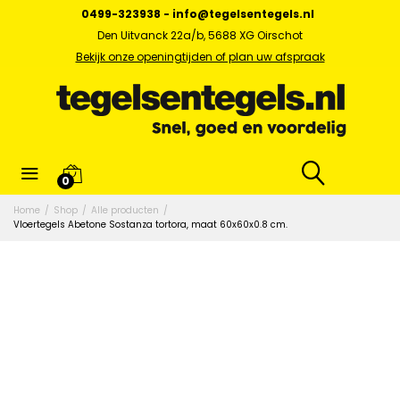
0499-323938
-
info@tegelsentegels.nl
Den Uitvanck 22a/b, 5688 XG Oirschot
Bekijk onze openingtijden of plan uw afspraak
0
Home
/
Shop
/
Alle producten
/
Vloertegels Abetone Sostanza tortora, maat 60x60x0.8 cm.