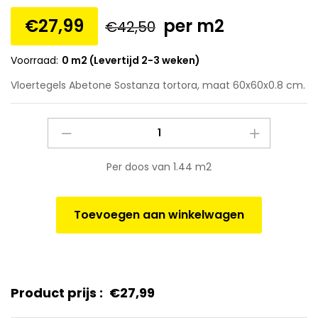
€
27,99
per m2
€
42,50
Voorraad:
0 m2 (Levertijd 2-3 weken)
Vloertegels Abetone Sostanza tortora, maat 60x60x0.8 cm.
Vloertegels
Abetone
Sostanza
Per doos van 1.44 m2
tortora,
maat
60x60x0.8
Toevoegen aan winkelwagen
cm.
quantity
Product prijs :
€
27,99