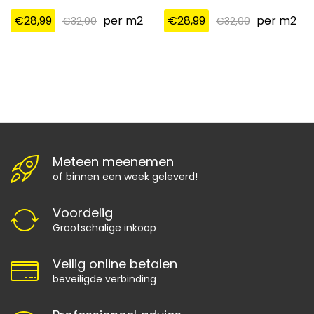
€
28,99
per m2
€
28,99
per m2
€
32,00
€
32,00
Meteen meenemen
of binnen een week geleverd!
Voordelig
Grootschalige inkoop
Veilig online betalen
beveiligde verbinding