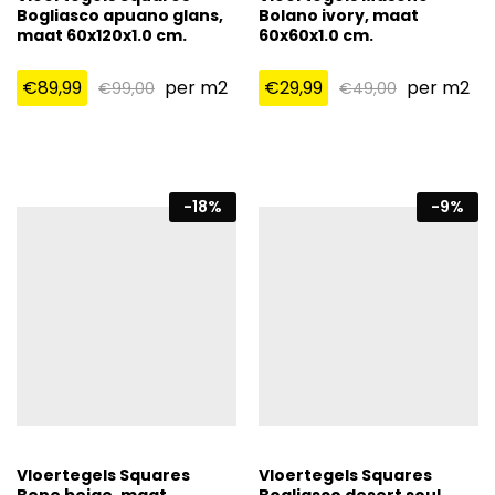
Bogliasco apuano glans,
Bolano ivory, maat
maat 60x120x1.0 cm.
60x60x1.0 cm.
€
89,99
per m2
€
29,99
per m2
€
99,00
€
49,00
-
18
%
-
9
%
Vloertegels Squares
Vloertegels Squares
Bene beige, maat
Bogliasco desert soul