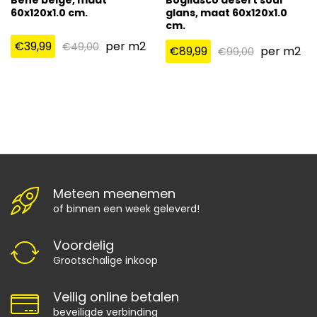
60x120x1.0 cm.
glans, maat 60x120x1.0
cm.
€
39,99
per m2
€
49,00
€
89,99
per m2
€
99,00
Meteen meenemen
of binnen een week geleverd!
Voordelig
Grootschalige inkoop
Veilig online betalen
beveiligde verbinding