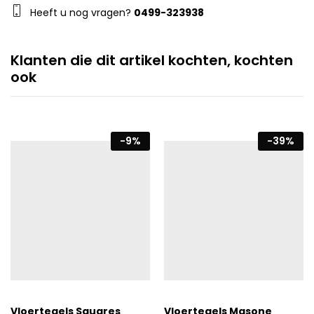
Heeft u nog vragen?
0499-323938
Klanten die dit artikel kochten, kochten
ook
-
9
%
-
39
%
Vloertegels Squares
Vloertegels Masone