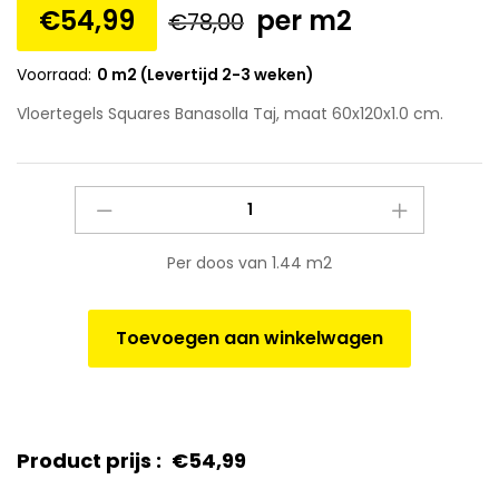
€
54,99
per m2
€
78,00
Voorraad:
0 m2 (Levertijd 2-3 weken)
Vloertegels Squares Banasolla Taj, maat 60x120x1.0 cm.
Vloertegels
Squares
Banasolla
Per doos van 1.44 m2
Taj,
maat
60x120x1.0
Toevoegen aan winkelwagen
cm.
quantity
Product prijs :
€
54,99