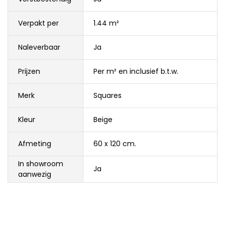
Verpakt per
1.44 m²
Naleverbaar
Ja
Prijzen
Per m² en inclusief b.t.w.
Merk
Squares
Kleur
Beige
Afmeting
60 x 120 cm.
In showroom
Ja
aanwezig