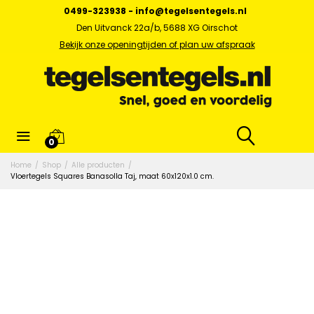
0499-323938
-
info@tegelsentegels.nl
Den Uitvanck 22a/b, 5688 XG Oirschot
Bekijk onze openingtijden of plan uw afspraak
0
Home
/
Shop
/
Alle producten
/
Vloertegels Squares Banasolla Taj, maat 60x120x1.0 cm.