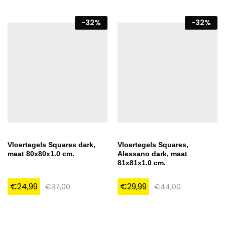
-
32
%
-
32
%
Vloertegels Squares dark,
Vloertegels Squares,
maat 80x80x1.0 cm.
Alessano dark, maat
81x81x1.0 cm.
€
24,99
€
29,99
€
37,00
€
44,00