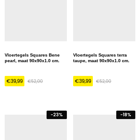
Vloertegels Squares Bene
Vloertegels Squares terra
pearl, maat 90x90x1.0 cm.
taupe, maat 90x90x1.0 cm.
€
39,99
€
39,99
€
52,00
€
52,00
-
23
%
-
18
%