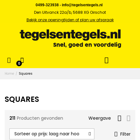
0499-323938
-
info@tegelsentegels.nl
Den Uitvanck 22a/b, 5688 XG Oirschot
Bekijk onze openingtijden of plan uw afspraak
x.
0
s
Home
/
Squares
SQUARES
211
Producten gevonden
Weergave
Sorteer op prijs: laag naar hoog
Filter