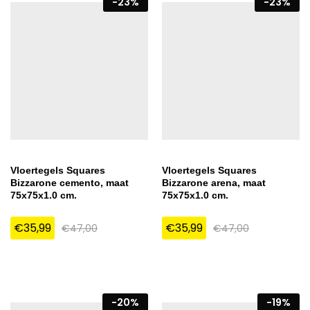
-
23
%
-
23
%
Vloertegels Squares
Vloertegels Squares
Bizzarone cemento, maat
Bizzarone arena, maat
75x75x1.0 cm.
75x75x1.0 cm.
€
35,99
€
35,99
€
47,00
€
47,00
-
20
%
-
19
%