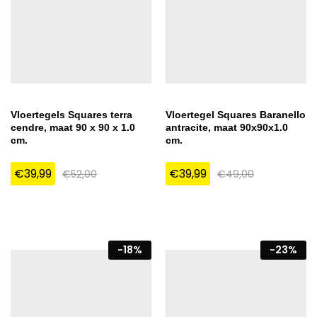
Vloertegels Squares terra
Vloertegel Squares Baranello
cendre, maat 90 x 90 x 1.0
antracite, maat 90x90x1.0
cm.
cm.
€
39,99
€
39,99
€
52,00
€
49,00
-
18
%
-
23
%