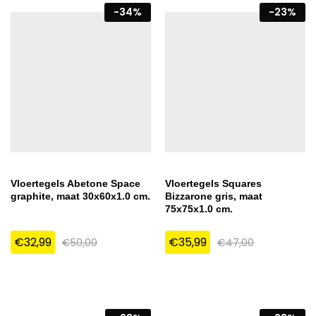
-
34
%
-
23
%
Vloertegels Abetone Space
Vloertegels Squares
graphite, maat 30x60x1.0 cm.
Bizzarone gris, maat
75x75x1.0 cm.
€
32,99
€
35,99
€
50,00
€
47,00