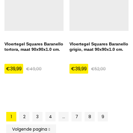
Vloertegel Squares Baranello
Vloertegel Squares Baranello
tortora, maat 90x90x1.0 cm.
grigio, maat 90x90x1.0 cm.
€
39,99
€
39,99
€
49,00
€
52,00
1
2
3
4
…
7
8
9
Volgende pagina