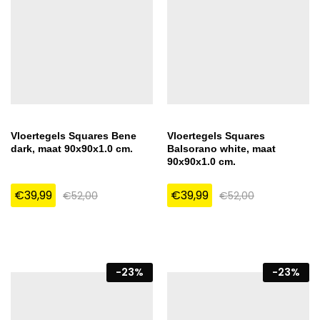
Vloertegels Squares Bene
Vloertegels Squares
dark, maat 90x90x1.0 cm.
Balsorano white, maat
90x90x1.0 cm.
€
39,99
€
39,99
€
52,00
€
52,00
-
23
%
-
23
%