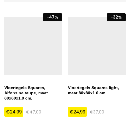
-
47
%
-
32
%
Vloertegels Squares,
Vloertegels Squares light,
Alfonsine taupe, maat
maat 80x80x1.0 cm.
80x80x1.0 cm.
€
24,99
€
24,99
€
47,00
€
37,00