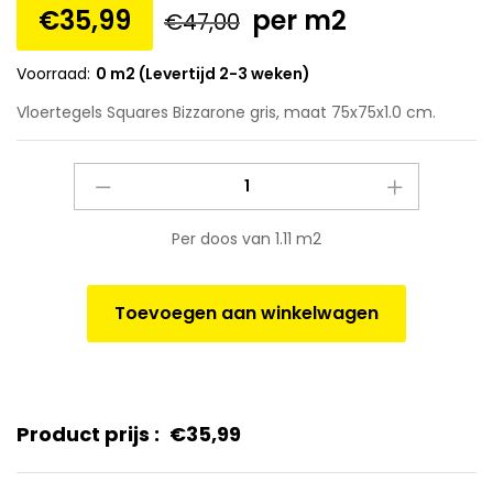
€
35,99
per m2
€
47,00
Voorraad:
0 m2 (Levertijd 2-3 weken)
Vloertegels Squares Bizzarone gris, maat 75x75x1.0 cm.
Vloertegels
Squares
Bizzarone
Per doos van 1.11 m2
gris,
maat
75x75x1.0
Toevoegen aan winkelwagen
cm.
quantity
Product prijs :
€
35,99