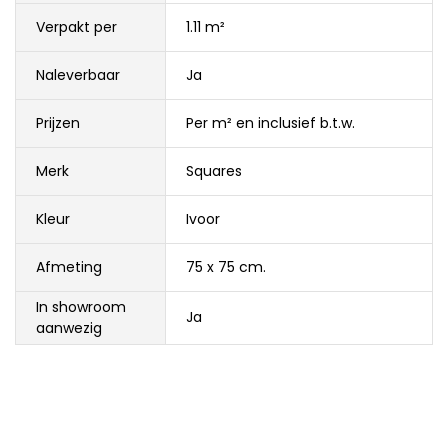
Verpakt per
1.11 m²
Naleverbaar
Ja
Prijzen
Per m² en inclusief b.t.w.
Merk
Squares
Kleur
Ivoor
Afmeting
75 x 75 cm.
In showroom
Ja
aanwezig