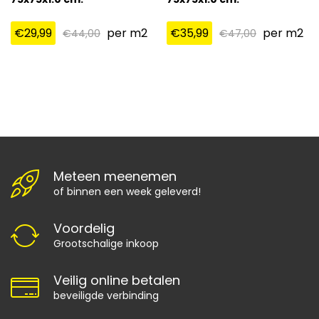
€
29,99
per m2
€
35,99
per m2
€
44,00
€
47,00
Meteen meenemen
of binnen een week geleverd!
Voordelig
Grootschalige inkoop
Veilig online betalen
beveiligde verbinding