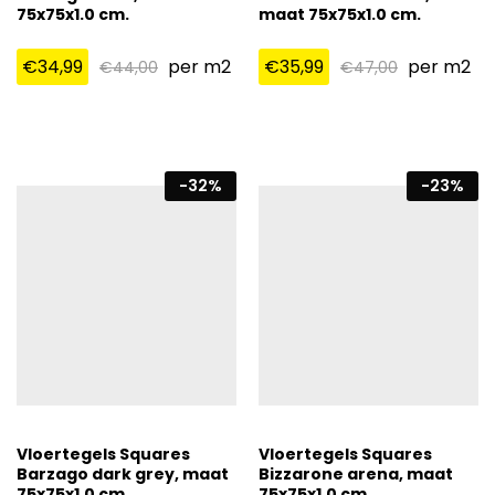
75x75x1.0 cm.
maat 75x75x1.0 cm.
€
34,99
per m2
€
35,99
per m2
€
44,00
€
47,00
-
32
%
-
23
%
Vloertegels Squares
Vloertegels Squares
Barzago dark grey, maat
Bizzarone arena, maat
75x75x1.0 cm.
75x75x1.0 cm.