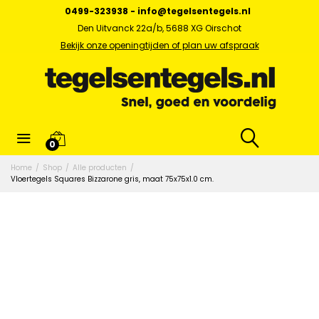
0499-323938
-
info@tegelsentegels.nl
Den Uitvanck 22a/b, 5688 XG Oirschot
Bekijk onze openingtijden of plan uw afspraak
0
Home
/
Shop
/
Alle producten
/
Vloertegels Squares Bizzarone gris, maat 75x75x1.0 cm.