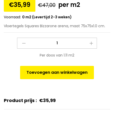
€
35,99
per m2
€
47,00
Voorraad:
0 m2 (Levertijd 2-3 weken)
Vloertegels Squares Bizzarone arena, maat 75x75x1.0 cm.
Vloertegels
Squares
Bizzarone
Per doos van 1.11 m2
arena,
maat
75x75x1.0
Toevoegen aan winkelwagen
cm.
quantity
Product prijs :
€
35,99