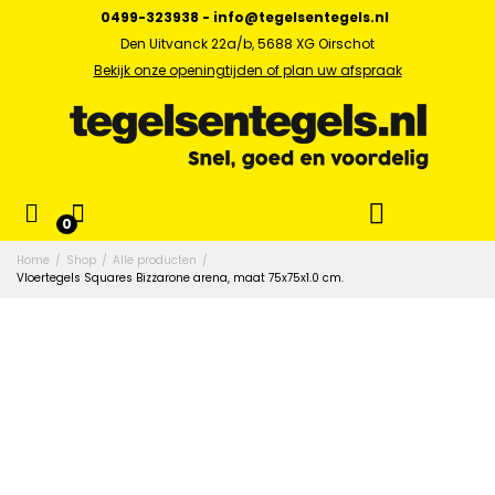
0499-323938
-
info@tegelsentegels.nl
Den Uitvanck 22a/b, 5688 XG Oirschot
Bekijk onze openingtijden of plan uw afspraak
0
Home
/
Shop
/
Alle producten
/
Vloertegels Squares Bizzarone arena, maat 75x75x1.0 cm.