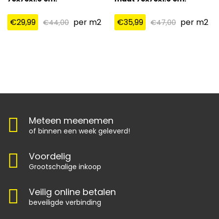
€
29,99
per m2
€
35,99
per m2
€
44,00
€
47,00
Meteen meenemen
of binnen een week geleverd!
Voordelig
Grootschalige inkoop
Veilig online betalen
beveiligde verbinding