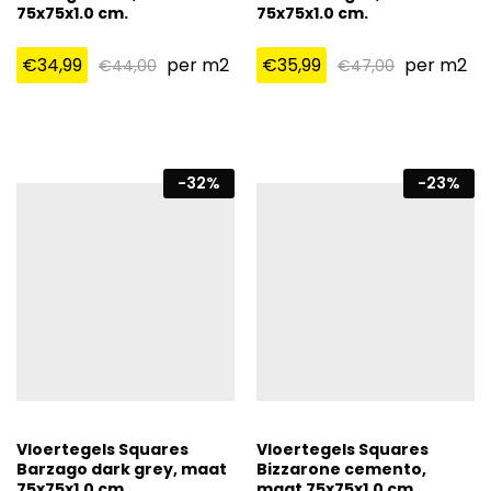
75x75x1.0 cm.
75x75x1.0 cm.
€
34,99
per m2
€
35,99
per m2
€
44,00
€
47,00
-
32
%
-
23
%
Vloertegels Squares
Vloertegels Squares
Barzago dark grey, maat
Bizzarone cemento,
75x75x1.0 cm.
maat 75x75x1.0 cm.