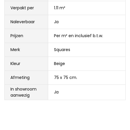
Verpakt per
1.11 m²
Naleverbaar
Ja
Prijzen
Per m² en inclusief b.t.w.
Merk
Squares
Kleur
Beige
Afmeting
75 x 75 cm.
In showroom
Ja
aanwezig