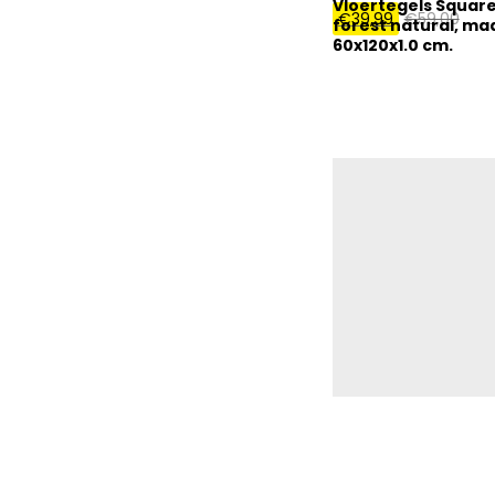
Vloertegels Square
€
39,99
€
59,00
forest natural, ma
60x120x1.0 cm.