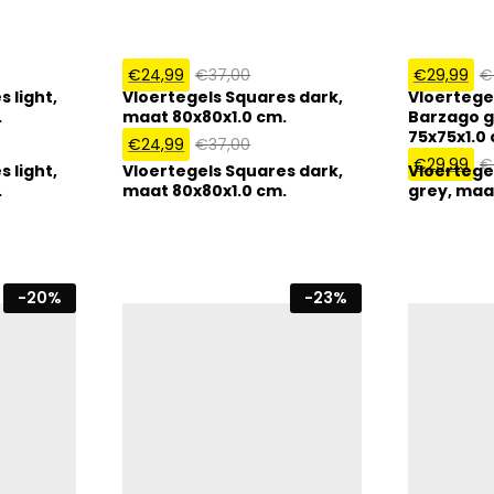
€
24,99
€
37,00
€
29,99
€
 light,
Vloertegels Squares dark,
Vloertege
.
maat 80x80x1.0 cm.
Barzago g
75x75x1.0
€
24,99
€
37,00
€
29,99
€
 light,
Vloertegels Squares dark,
Vloertege
.
maat 80x80x1.0 cm.
grey, maa
-
20
%
-
23
%