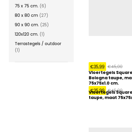
75 x 75 cm.
(6)
80 x 80 cm
(27)
90 x 90 cm.
(25)
120x120 cm.
(1)
Terrastegels / outdoor
(1)
€
35,99
€
45,00
Vloertegels Square
Bologna taupe, ma
75x75x1.0 cm.
€
35,99
€
45,00
Vloertegels Square
taupe, maat 75x75x