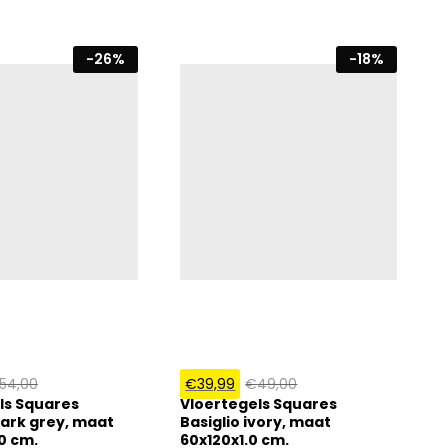
-
26
%
-
18
%
54,00
€
39,99
€
49,00
ls Squares
Vloertegels Squares
ark grey, maat
Basiglio ivory, maat
0 cm.
60x120x1.0 cm.