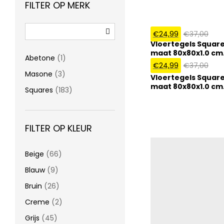
FILTER OP MERK
€
24,99
€
37,00
Vloertegels Squares
maat 80x80x1.0 cm
Abetone
(1)
€
24,99
€
37,00
Masone
(3)
Vloertegels Squares
maat 80x80x1.0 cm
Squares
(183)
FILTER OP KLEUR
Beige
(66)
Blauw
(9)
Bruin
(26)
Creme
(2)
Grijs
(45)