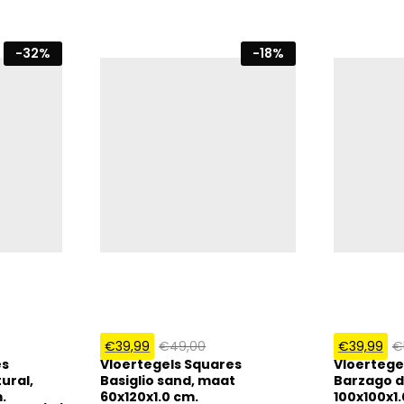
-
32
%
-
18
%
€
39,99
€
49,00
€
39,99
€
es
Vloertegels Squares
Vloertege
ural,
Basiglio sand, maat
Barzago d
.
60x120x1.0 cm.
100x100x1.