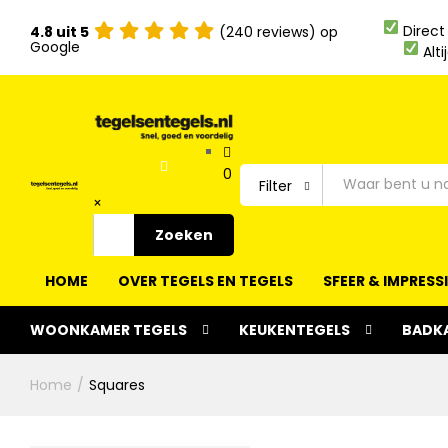
Direct
4.8 uit 5
(240 reviews) op
Google
Alti
0
Filter
×
Zoeken
Filter
HOME
OVER TEGELS EN TEGELS
SFEER & IMPRESS
WOONKAMER TEGELS
KEUKENTEGELS
BADK
Home
/
Squares