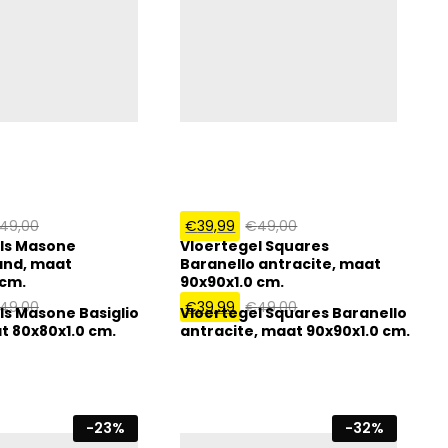
49,00
€
39,99
€
49,00
ls Masone
Vloertegel Squares
sand, maat
Baranello antracite, maat
 cm.
90x90x1.0 cm.
49,00
€
39,99
€
49,00
ls Masone Basiglio
Vloertegel Squares Baranello
t 80x80x1.0 cm.
antracite, maat 90x90x1.0 cm.
-
23
%
-
32
%