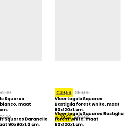
52,00
€
39,99
€
59,00
ls Squares
Vloertegels Squares
 bianco, maat
Bastiglia forest white, maat
 cm.
60x120x1.cm.
Vloertegels Squares Bastiglia
52,00
€
39,99
€
59,00
ls Squares Baranello
forest white, maat
aat 90x90x1.0 cm.
60x120x1.cm.