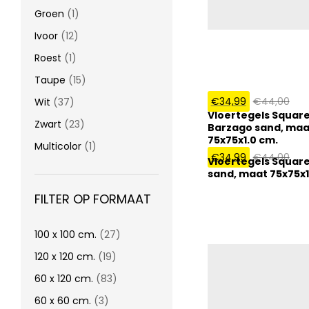
Groen
(1)
Ivoor
(12)
Roest
(1)
Taupe
(15)
€
34,99
€
44,00
Wit
(37)
Vloertegels Squar
Zwart
(23)
Barzago sand, maa
75x75x1.0 cm.
Multicolor
(1)
€
34,99
€
44,00
Vloertegels Squar
sand, maat 75x75x1
FILTER OP FORMAAT
100 x 100 cm.
(27)
120 x 120 cm.
(19)
60 x 120 cm.
(83)
60 x 60 cm.
(3)