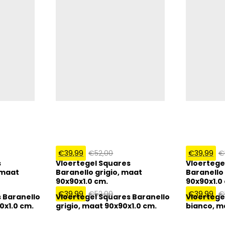
€
39,99
€
52,00
€
39,99
€
s
Vloertegel Squares
Vloertege
 maat
Baranello grigio, maat
Baranello
90x90x1.0 cm.
90x90x1.0
€
39,99
€
52,00
€
39,99
€
 Baranello
Vloertegel Squares Baranello
Vloertege
0x1.0 cm.
grigio, maat 90x90x1.0 cm.
bianco, m