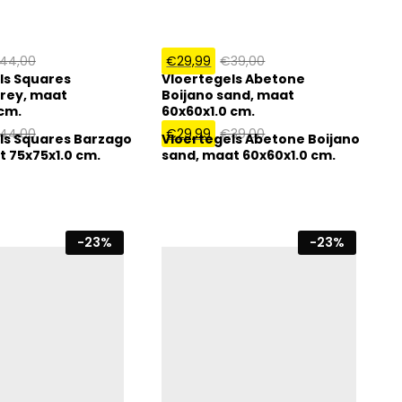
44,00
€
29,99
€
39,00
ls Squares
Vloertegels Abetone
rey, maat
Boijano sand, maat
 cm.
60x60x1.0 cm.
44,00
€
29,99
€
39,00
ls Squares Barzago
Vloertegels Abetone Boijano
t 75x75x1.0 cm.
sand, maat 60x60x1.0 cm.
-
23
%
-
23
%