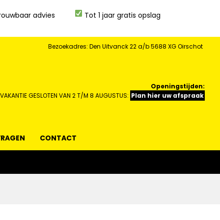
rouwbaar advies
Tot 1 jaar gratis opslag
Bezoekadres: Den Uitvanck 22 a/b 5688 XG Oirschot
Openingstijden:
 VAKANTIE GESLOTEN VAN 2 T/M 8 AUGUSTUS:
Plan hier uw afspraak
VRAGEN
CONTACT