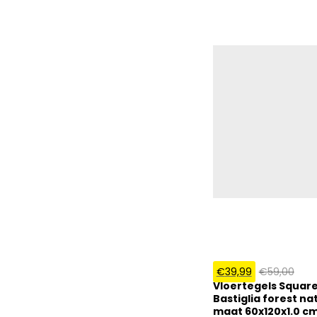
€
39,99
€
59,00
Vloertegels Squar
Bastiglia forest nat
maat 60x120x1.0 cm