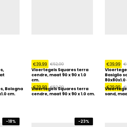
€
39,99
€
52,00
€
39,99
€
s,
Vloertegels Squares terra
Vloertege
at
cendre, maat 90 x 90 x 1.0
Basiglio 
cm.
80x80x1.0
€
39,99
€
52,00
€
39,99
€
s, Bologna
Vloertegels Squares terra
Vloertege
1.0 cm.
cendre, maat 90 x 90 x 1.0 cm.
sand, maa
-
18
%
-
23
%