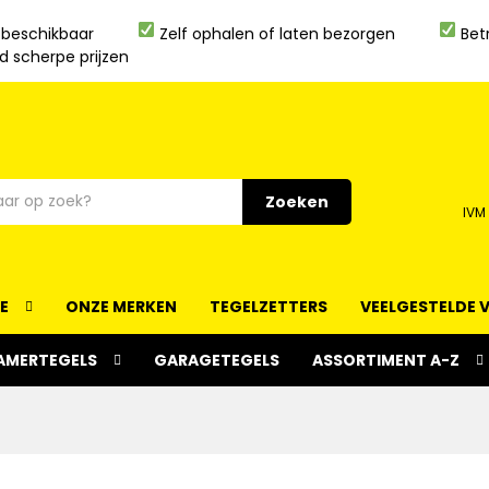
 beschikbaar
Zelf ophalen of laten bezorgen
Bet
jd scherpe prijzen
Zoeken
IVM
IE
ONZE MERKEN
TEGELZETTERS
VEELGESTELDE 
AMERTEGELS
GARAGETEGELS
ASSORTIMENT A-Z