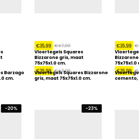
€
35,99
€
47,00
€
35,99
€
es
Vloertegels Squares
Vloertege
t
Bizzarone gris, maat
Bizzaron
75x75x1.0 cm.
75x75x1.0
€
35,99
€
47,00
€
35,99
€
es Barzago
Vloertegels Squares Bizzarone
Vloertege
.0 cm.
gris, maat 75x75x1.0 cm.
cemento, 
-
20
%
-
23
%