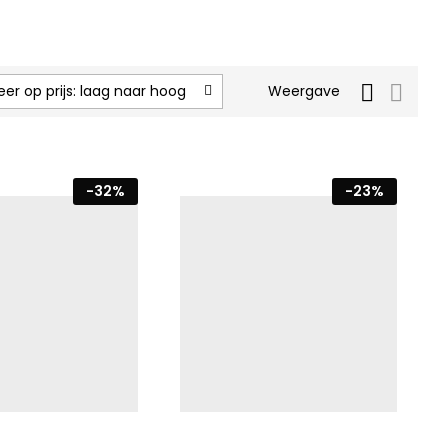
eer op prijs: laag naar hoog
Weergave
-
32
%
-
23
%