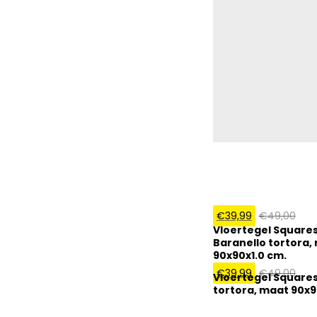
€
39,99
€
49,00
Vloertegel Square
Baranello tortora,
90x90x1.0 cm.
€
39,99
€
49,00
Vloertegel Squares
tortora, maat 90x9