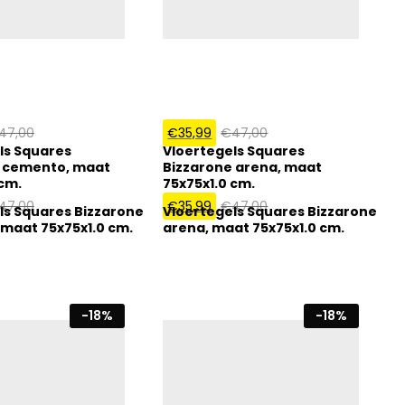
47,00
€
35,99
€
47,00
ls Squares
Vloertegels Squares
e cemento, maat
Bizzarone arena, maat
 cm.
75x75x1.0 cm.
47,00
€
35,99
€
47,00
ls Squares Bizzarone
Vloertegels Squares Bizzarone
maat 75x75x1.0 cm.
arena, maat 75x75x1.0 cm.
-
18
%
-
18
%