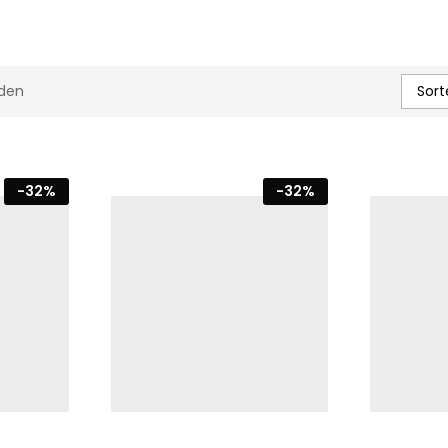
Sort
den
-
32
%
-
32
%