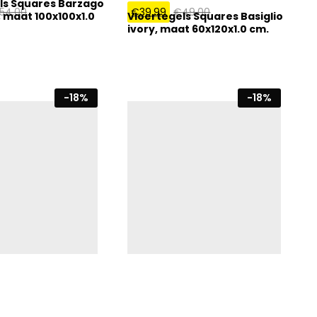
ls Squares Barzago
54,00
€
39,99
€
49,00
, maat 100x100x1.0
Vloertegels Squares Basiglio
ivory, maat 60x120x1.0 cm.
-
18
%
-
18
%