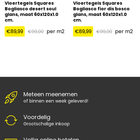
Vloertegels Squares
Vloertegels Squares
Bogliasco desert soul
Bogliasco fior dis bosco
glans, maat 60x120x1.0
glans, maat 60x120x1.0
cm.
cm.
€
89,99
per m2
€
89,99
per m2
€
99,00
€
99,00
Meteen meenemen
of binnen een week geleverd!
Voordelig
Grootschalige inkoop
Veilig online betalen