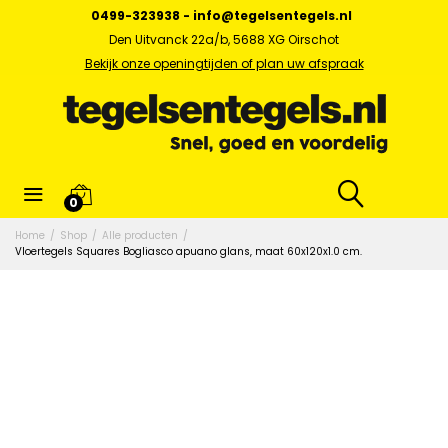
0499-323938
-
info@tegelsentegels.nl
Den Uitvanck 22a/b, 5688 XG Oirschot
Bekijk onze openingtijden of plan uw afspraak
0
Home
/
Shop
/
Alle producten
/
Vloertegels Squares Bogliasco apuano glans, maat 60x120x1.0 cm.