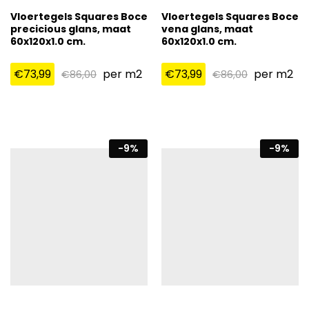
Vloertegels Squares Boce
Vloertegels Squares Boce
precicious glans, maat
vena glans, maat
60x120x1.0 cm.
60x120x1.0 cm.
€
73,99
per m2
€
73,99
per m2
€
86,00
€
86,00
-
9
%
-
9
%