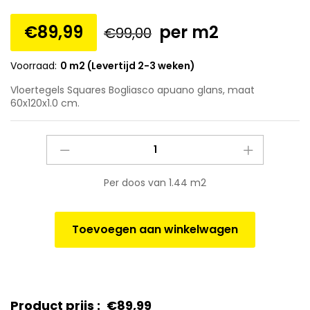
€
89,99
per m2
€
99,00
Voorraad:
0 m2 (Levertijd 2-3 weken)
Vloertegels Squares Bogliasco apuano glans, maat
60x120x1.0 cm.
Vloertegels
Squares
Bogliasco
Per doos van 1.44 m2
apuano
glans,
maat
Toevoegen aan winkelwagen
60x120x1.0
cm.
quantity
Product prijs :
€
89,99