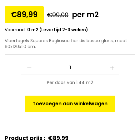
€
89,99
per m2
€
99,00
Voorraad:
0 m2 (Levertijd 2-3 weken)
Vloertegels Squares Bogliasco fior dis bosco glans, maat
60x120x1.0 cm.
Vloertegels
Squares
Bogliasco
Per doos van 1.44 m2
fior
dis
bosco
Toevoegen aan winkelwagen
glans,
maat
60x120x1.0
cm.
quantity
Product prijs :
€
89,99