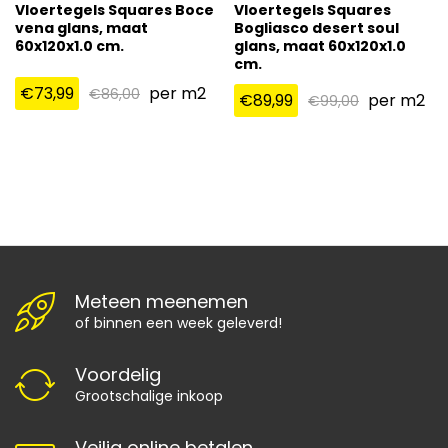
Vloertegels Squares Boce
Vloertegels Squares
vena glans, maat
Bogliasco desert soul
60x120x1.0 cm.
glans, maat 60x120x1.0
cm.
€
73,99
per m2
€
86,00
€
89,99
per m2
€
99,00
Meteen meenemen
of binnen een week geleverd!
Voordelig
Grootschalige inkoop
Veilig online betalen