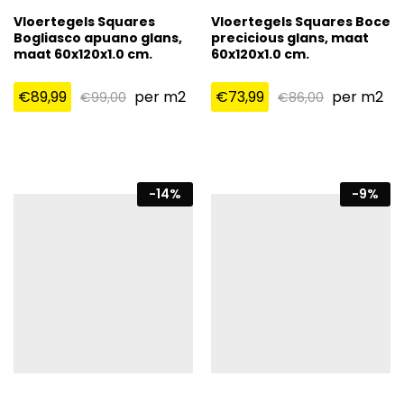
Vloertegels Squares
Vloertegels Squares Boce
Bogliasco apuano glans,
precicious glans, maat
maat 60x120x1.0 cm.
60x120x1.0 cm.
€
89,99
per m2
€
73,99
per m2
€
99,00
€
86,00
-
14
%
-
9
%