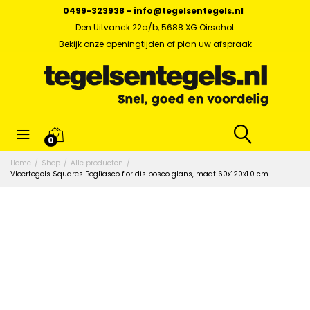
0499-323938
-
info@tegelsentegels.nl
Den Uitvanck 22a/b, 5688 XG Oirschot
Bekijk onze openingtijden of plan uw afspraak
0
Home
/
Shop
/
Alle producten
/
Vloertegels Squares Bogliasco fior dis bosco glans, maat 60x120x1.0 cm.