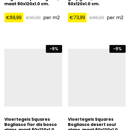
maat 60x120x1.0 cm.
60x120x1.0 cm.
€
89,99
per m2
€
73,99
per m2
€
99,00
€
86,00
-
9
%
-
9
%
Vloertegels Squares
Vloertegels Squares
Bogliasco fior dis bosco
Bogliasco desert soul
glans, maat 60x120x1.0
glans, maat 60x120x1.0