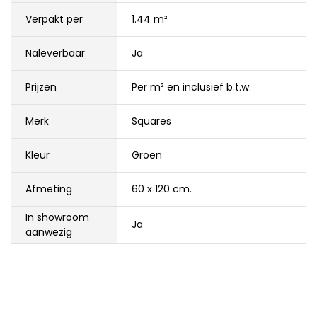
Verpakt per
1.44 m²
Naleverbaar
Ja
Prijzen
Per m² en inclusief b.t.w.
Merk
Squares
Kleur
Groen
Afmeting
60 x 120 cm.
In showroom
Ja
aanwezig