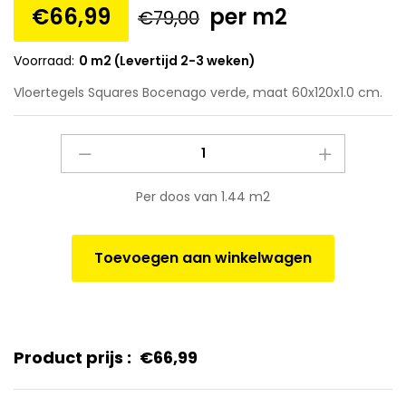
€
66,99
per m2
€
79,00
Voorraad:
0 m2 (Levertijd 2-3 weken)
Vloertegels Squares Bocenago verde, maat 60x120x1.0 cm.
Vloertegels
Squares
Bocenago
Per doos van 1.44 m2
verde,
maat
60x120x1.0
Toevoegen aan winkelwagen
cm.
quantity
Product prijs :
€
66,99