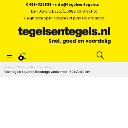
0499-323938
-
info@tegelsentegels.nl
Den Uitvanck 22a/b, 5688 XG Oirschot
Bekijk onze openingtijden of plan uw afspraak
0
Home
/
Shop
/
Alle producten
/
Vloertegels Squares Bocenago verde, maat 60x120x1.0 cm.