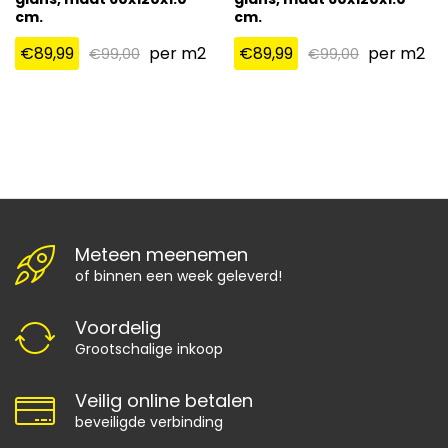
cm.
cm.
€
89,99
per m2
€
89,99
per m2
€
99,00
€
99,00
Meteen meenemen
of binnen een week geleverd!
Voordelig
Grootschalige inkoop
Veilig online betalen
beveiligde verbinding