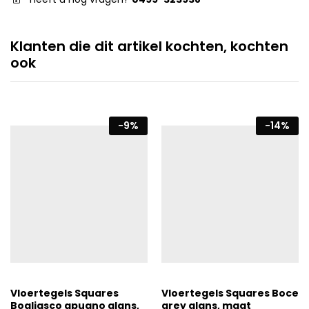
Klanten die dit artikel kochten, kochten
ook
-
9
%
-
14
%
Vloertegels Squares
Vloertegels Squares Boce
Bogliasco apuano glans,
grey glans, maat