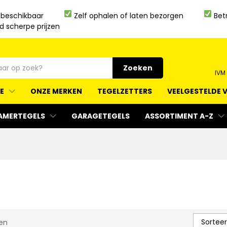
 beschikbaar
Zelf ophalen of laten bezorgen
Bet
jd scherpe prijzen
Zoeken
IVM
IE
ONZE MERKEN
TEGELZETTERS
VEELGESTELDE 
AMERTEGELS
GARAGETEGELS
ASSORTIMENT A-Z
Sorteer
en