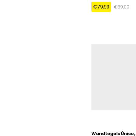
€
79,99
€
89,00
€
79,99
€
89,00
Wandtegels Ùnico, 