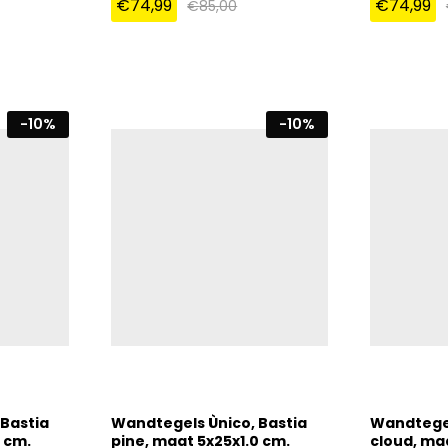
€
74,99
€
74,99
€
85,00
€
74,99
€
85,00
€
74,99
-
10
%
-
10
%
Bastia
Wandtegels Ùnico, Bastia
Wandtegel
 cm.
pine, maat 5x25x1.0 cm.
cloud, ma