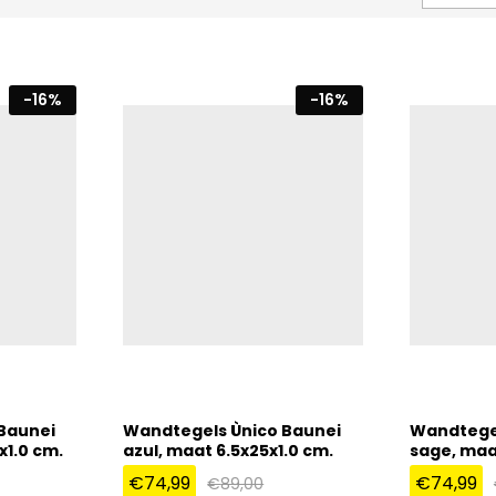
-
16
%
-
16
%
Baunei
Wandtegels Ùnico Baunei
Wandtegel
x1.0 cm.
azul, maat 6.5x25x1.0 cm.
sage, maa
€
74,99
€
74,99
€
89,00