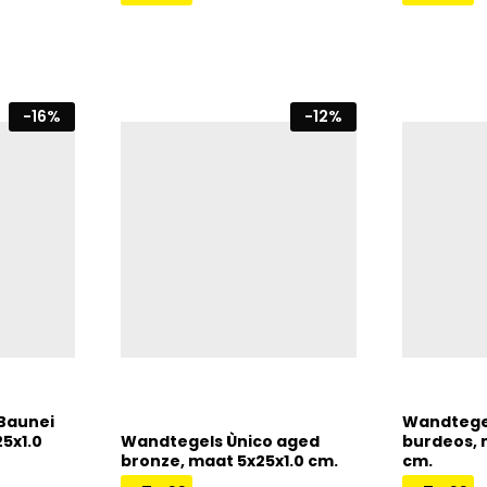
€
74,99
€
74,99
€
89,00
-
16
%
-
12
%
Baunei
Wandtegel
5x1.0
Wandtegels Ùnico aged
burdeos, 
bronze, maat 5x25x1.0 cm.
cm.