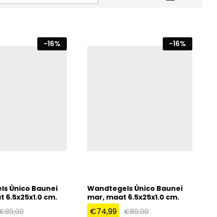
-
16
%
-
16
%
s Ùnico Baunei
Wandtegels Ùnico Baunei
t 6.5x25x1.0 cm.
mar, maat 6.5x25x1.0 cm.
€
74,99
€
89,00
€
89,00