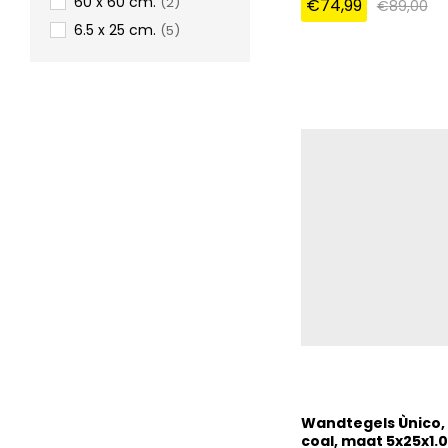
60 x 60 cm.
(2)
€
74,99
€
89,00
6.5 x 25 cm.
(5)
€
74,99
€
89,00
Wandtegels Ùnico, 
coal, maat 5x25x1.0