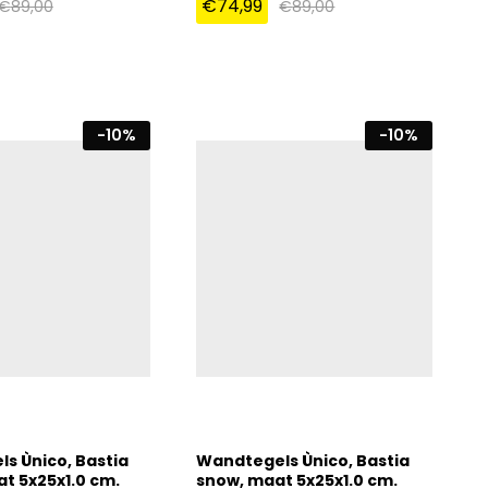
€
74,99
€
89,00
€
89,00
€
74,99
€
89,00
€
89,00
-
10
%
-
10
%
s Ùnico, Bastia
Wandtegels Ùnico, Bastia
at 5x25x1.0 cm.
snow, maat 5x25x1.0 cm.