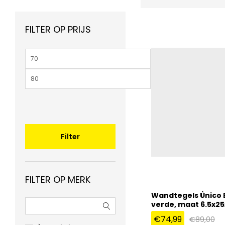
FILTER OP PRIJS
Min.
prijs
Max.
prijs
Filter
FILTER OP MERK
Wandtegels Ùnico 
verde, maat 6.5x25
€
74,99
€
89,00