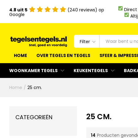
Direct
4.8 uit 5
(240 reviews) op
Google
Alti
Filter
HOME
OVER TEGELS EN TEGELS
SFEER & IMPRESS
WOONKAMER TEGELS
KEUKENTEGELS
BADK
Home
/
25 cm.
25 CM.
CATEGORIEËN
14
Producten gevond