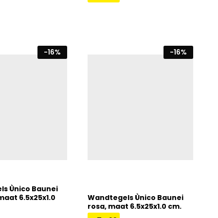
€
74,99
€
89,00
€
89,00
-
16
%
-
16
%
s Ùnico Baunei
maat 6.5x25x1.0
Wandtegels Ùnico Baunei
rosa, maat 6.5x25x1.0 cm.