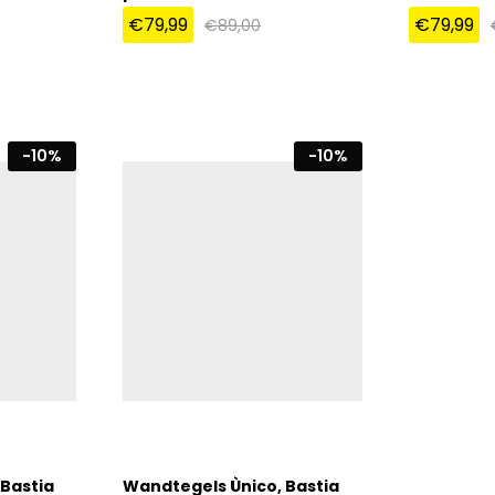
€
79,99
€
79,99
€
89,00
€
79,99
€
79,99
€
89,00
-
10
%
-
10
%
Bastia
Wandtegels Ùnico, Bastia