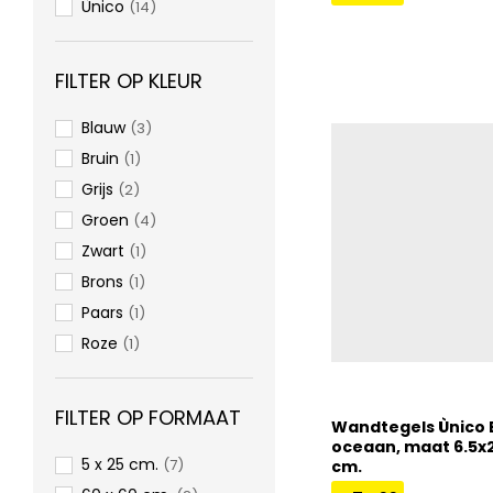
Ùnico
(14)
€
74,99
€
89,00
FILTER OP KLEUR
Blauw
(3)
Bruin
(1)
Grijs
(2)
Groen
(4)
Zwart
(1)
Brons
(1)
Paars
(1)
Roze
(1)
FILTER OP FORMAAT
Wandtegels Ùnico 
oceaan, maat 6.5x2
5 x 25 cm.
(7)
cm.