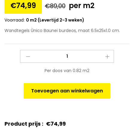
€
74,99
per m2
€
89,00
Voorraad:
0 m2 (Levertijd 2-3 weken)
Wandtegels Ùnico Baunei burdeos, maat 6.5x25x1.0 cm.
Wandtegels
Ùnico
Baunei
Per doos van 0.82 m2
burdeos,
maat
6.5x25x1.0
Toevoegen aan winkelwagen
cm.
quantity
Product prijs :
€
74,99