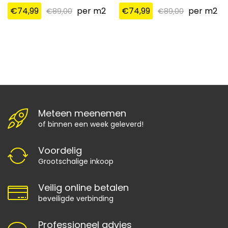
€
74,99
per m2
€
74,99
per m2
€
89,00
€
89,00
Meteen meenemen
of binnen een week geleverd!
Voordelig
Grootschalige inkoop
Veilig online betalen
beveiligde verbinding
Professioneel advies