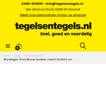
0499-323938
-
info@tegelsentegels.nl
Den Uitvanck 22a/b, 5688 XG Oirschot
Bekijk onze openingtijden of plan uw afspraak
0
Home
/
Shop
/
Alle producten
/
Wandtegels Ùnico Baunei burdeos, maat 6.5x25x1.0 cm.