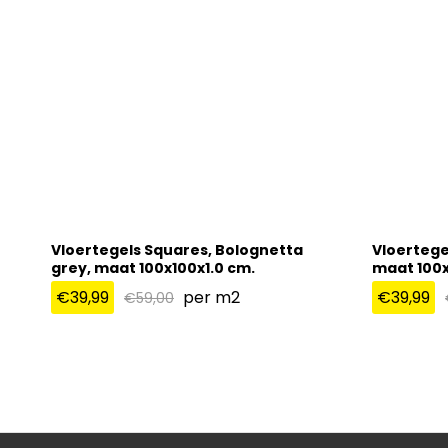
Vloertegels Squares, Bolognetta
Vloertege
grey, maat 100x100x1.0 cm.
maat 100x
€
39,99
per m2
€
39,99
€
59,00
€
39,99
€
39,99
€
59,00