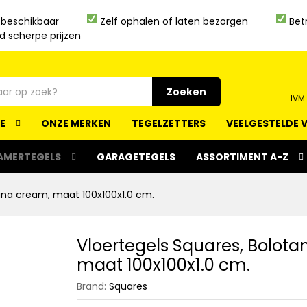
 beschikbaar
Zelf ophalen of laten bezorgen
Bet
jd scherpe prijzen
Zoeken
IVM
IE
ONZE MERKEN
TEGELZETTERS
VEELGESTELDE 
AMERTEGELS
GARAGETEGELS
ASSORTIMENT A-Z
tana cream, maat 100x100x1.0 cm.
Vloertegels Squares, Bolot
maat 100x100x1.0 cm.
Brand:
Squares