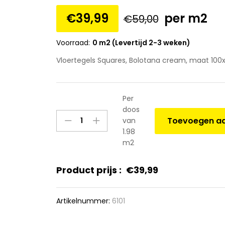
€
39,99
per m2
€
59,00
Voorraad:
0 m2 (Levertijd 2-3 weken)
Vloertegels Squares, Bolotana cream, maat 100x
Per
doos
Vloertegels
Toevoegen aa
van
Squares,
1.98
Bolotana
m2
cream,
maat
Product prijs :
€
39,99
100x100x1.0
cm.
quantity
Artikelnummer:
6101