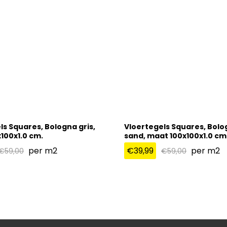
ls Squares, Bologna gris,
Vloertegels Squares, Bol
100x1.0 cm.
sand, maat 100x100x1.0 cm
per m2
€
39,99
per m2
€
59,00
€
59,00
€
39,99
€
59,00
€
59,00