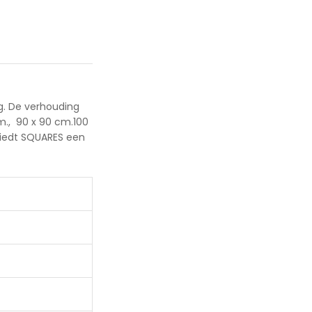
ng. De verhouding
m., 90 x 90 cm.100
 biedt SQUARES een