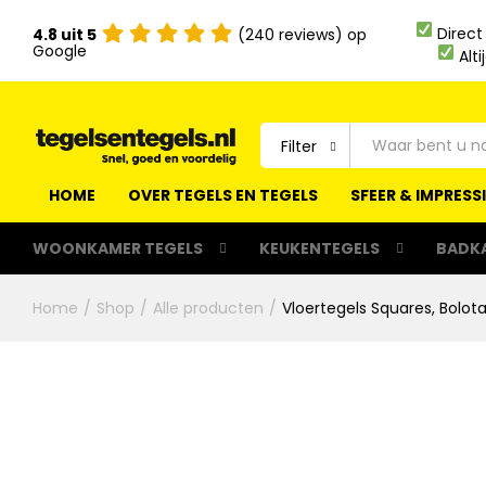
Direct
4.8 uit 5
(240 reviews) op
Google
Alti
Filter
HOME
OVER TEGELS EN TEGELS
SFEER & IMPRESS
WOONKAMER TEGELS
KEUKENTEGELS
BADK
Home
/
Shop
/
Alle producten
/
Vloertegels Squares, Bolo