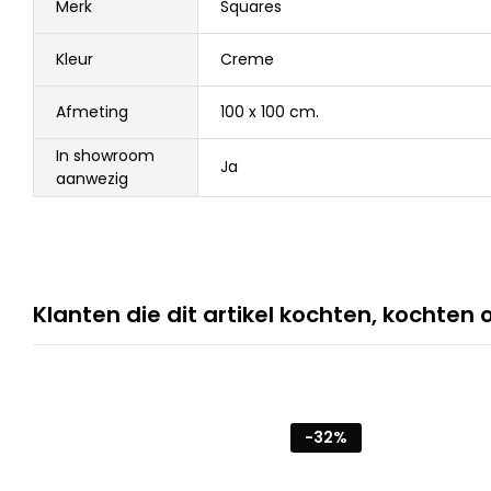
Merk
Squares
Kleur
Creme
Afmeting
100 x 100 cm.
In showroom
Ja
aanwezig
Klanten die dit artikel kochten, kochten 
-
32
%