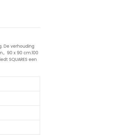
ng. De verhouding
m., 90 x 90 cm.100
 biedt SQUARES een