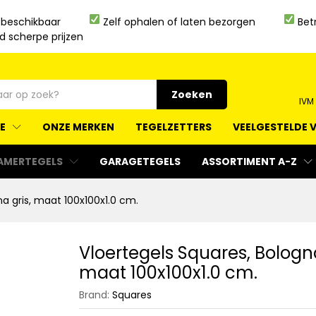
 beschikbaar
Zelf ophalen of laten bezorgen
Bet
jd scherpe prijzen
Zoeken
IVM
IE
ONZE MERKEN
TEGELZETTERS
VEELGESTELDE 
AMERTEGELS
GARAGETEGELS
ASSORTIMENT A-Z
na gris, maat 100x100x1.0 cm.
Vloertegels Squares, Bologna
maat 100x100x1.0 cm.
Brand:
Squares