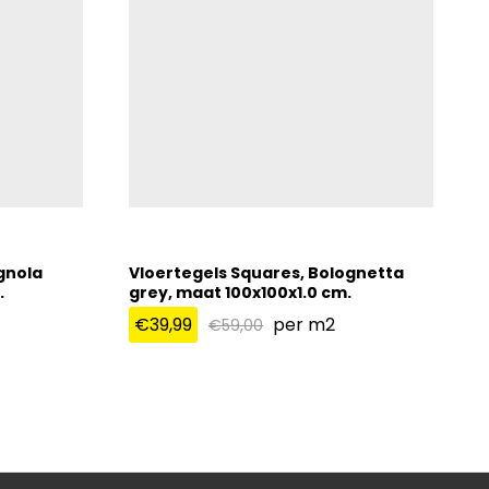
gnola
Vloertegels Squares, Bolognetta
.
grey, maat 100x100x1.0 cm.
€
39,99
per m2
€
59,00
€
39,99
€
59,00