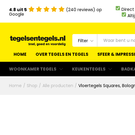
Direct
4.8 uit 5
(240 reviews) op
Google
Alti
Filter
HOME
OVER TEGELS EN TEGELS
SFEER & IMPRESS
WOONKAMER TEGELS
KEUKENTEGELS
BADK
Home
/
Shop
/
Alle producten
/
Vloertegels Squares, Bolog