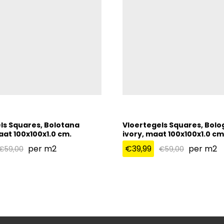
ls Squares, Bolotana
Vloertegels Squares, Bolo
at 100x100x1.0 cm.
ivory, maat 100x100x1.0 cm
per m2
€
39,99
per m2
€
59,00
€
59,00
€
39,99
€
59,00
€
59,00