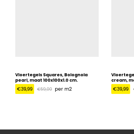
Vloertegels Squares, Bolognola
Vloertege
pearl, maat 100x100x1.0 cm.
cream, ma
€
39,99
per m2
€
39,99
€
59,00
€
39,99
€
39,99
€
59,00