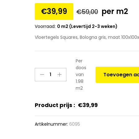
€
39,99
per m2
€
59,00
Voorraad:
0 m2 (Levertijd 2-3 weken)
Vloertegels Squares, Bologna gris, maat 100x100x
Per
doos
Vloertegels
Toevoegen aa
van
Squares,
1.98
Bologna
m2
gris,
maat
Product prijs :
€
39,99
100x100x1.0
cm.
quantity
Artikelnummer:
6095