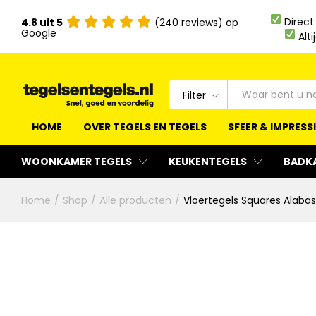
Direct
4.8 uit 5
(240 reviews) op
Google
Alti
Filter
HOME
OVER TEGELS EN TEGELS
SFEER & IMPRESS
WOONKAMER TEGELS
KEUKENTEGELS
BADK
Home
/
Shop
/
Alle producten
/
Vloertegels Squares Alabast