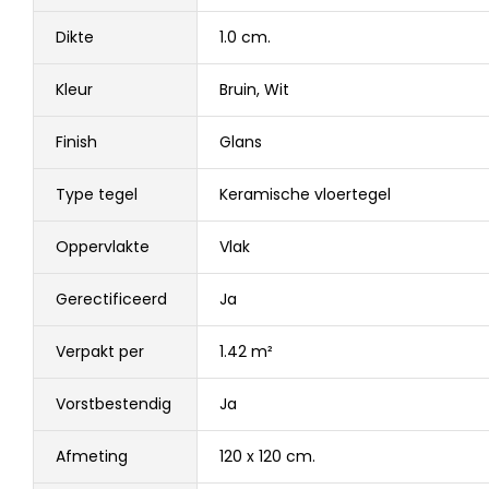
Dikte
1.0 cm.
Kleur
Bruin
,
Wit
Finish
Glans
Type tegel
Keramische vloertegel
Oppervlakte
Vlak
Gerectificeerd
Ja
Verpakt per
1.42 m²
Vorstbestendig
Ja
Afmeting
120 x 120 cm.