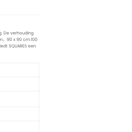
ng. De verhouding
m., 90 x 90 cm.100
 biedt SQUARES een