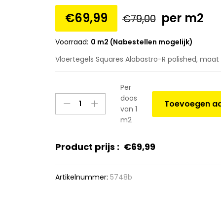
€
69,99
per m2
€
79,00
Voorraad:
0 m2 (Nabestellen mogelijk)
Vloertegels Squares Alabastro-R polished, maat 1
Per
Vloertegels
doos
Toevoegen aa
Squares
van 1
Alabastro-
m2
R
polished,
Product prijs :
€
69,99
maat
119.3x119.3x1.0
cm.
Artikelnummer:
5748b
quantity