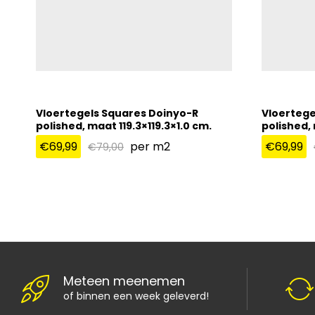
Vloertegels Squares Doinyo-R
Vloertege
polished, maat 119.3×119.3×1.0 cm.
polished, 
€
69,99
per m2
€
69,99
€
79,00
€
69,99
€
69,99
€
79,00
Meteen meenemen
of binnen een week geleverd!