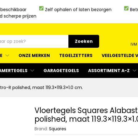
 beschikbaar
Zelf ophalen of laten bezorgen
Bet
jd scherpe prijzen
Zoeken
IVM
IE
ONZE MERKEN
TEGELZETTERS
VEELGESTELDE 
AMERTEGELS
GARAGETEGELS
ASSORTIMENT A-Z
ro-R polished, maat 119.3×119.3×1.0 cm.
Vloertegels Squares Alabas
polished, maat 119.3×119.3×1
Brand:
Squares