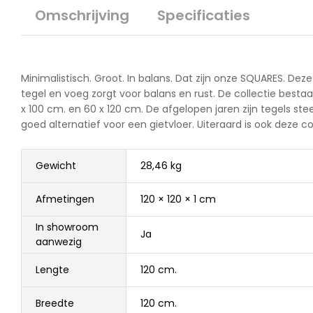
Omschrijving
Specificaties
Minimalistisch. Groot. In balans. Dat zijn onze SQUARES. De
tegel en voeg zorgt voor balans en rust. De collectie best
x 100 cm. en 60 x 120 cm. De afgelopen jaren zijn tegels s
goed alternatief voor een gietvloer. Uiteraard is ook deze col
Gewicht
28,46 kg
Afmetingen
120 × 120 × 1 cm
In showroom
Ja
aanwezig
Lengte
120 cm.
Breedte
120 cm.