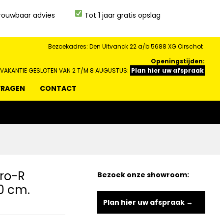
rouwbaar advies
Tot 1 jaar gratis opslag
Bezoekadres: Den Uitvanck 22 a/b 5688 XG Oirschot
Openingstijden:
 VAKANTIE GESLOTEN VAN 2 T/M 8 AUGUSTUS:
Plan hier uw afspraak
VRAGEN
CONTACT
tro-R
Bezoek onze showroom:
.0 cm.
Plan hier uw afspraak →