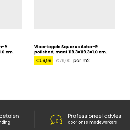
n-R
Vloertegels Squares Aster-R
1.0 cm.
polished, maat 119.3×119.3×1.0 cm.
€
69,99
per m2
€
79,00
€
69,99
€
79,00
 betalen
Professioneel advies
nding
door onze medewerkers