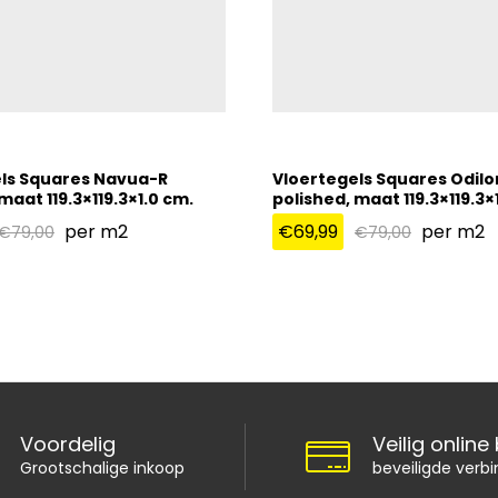
ls Squares Navua-R
Vloertegels Squares Odilo
maat 119.3×119.3×1.0 cm.
polished, maat 119.3×119.3×
per m2
€
69,99
per m2
€
79,00
€
79,00
€
69,99
€
79,00
€
79,00
Voordelig
Veilig online
Grootschalige inkoop
beveiligde verbi