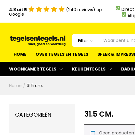
Direct
4.8 uit 5
(240 reviews) op
Google
Alti
Filter
HOME
OVER TEGELS EN TEGELS
SFEER & IMPRESS
WOONKAMER TEGELS
KEUKENTEGELS
BADK
Home
/
31.5 cm.
31.5 CM.
CATEGORIEËN
Geen producten g