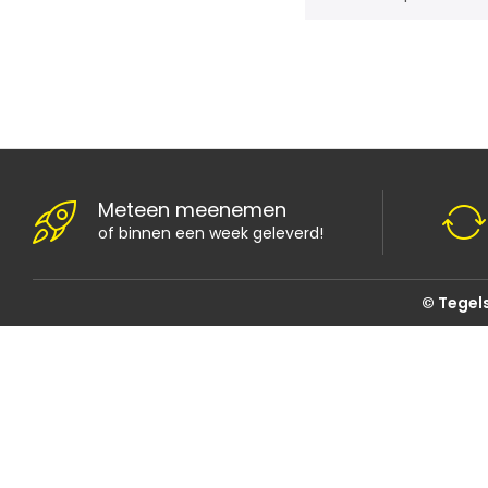
Meteen meenemen
of binnen een week geleverd!
© Tegels