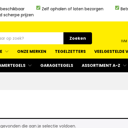
 beschikbaar
Zelf ophalen of laten bezorgen
Bet
jd scherpe prijzen
Zoeken
IVM
IE
ONZE MERKEN
TEGELZETTERS
VEELGESTELDE 
AMERTEGELS
GARAGETEGELS
ASSORTIMENT A-Z
evonden die aan je selectie voldoen.