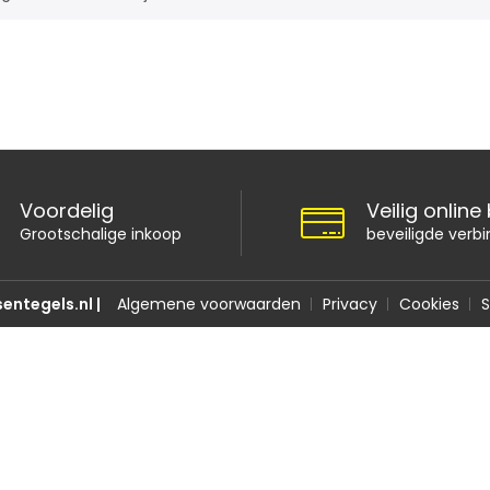
Voordelig
Veilig online
Grootschalige inkoop
beveiligde verbi
entegels.nl |
Algemene voorwaarden
Privacy
Cookies