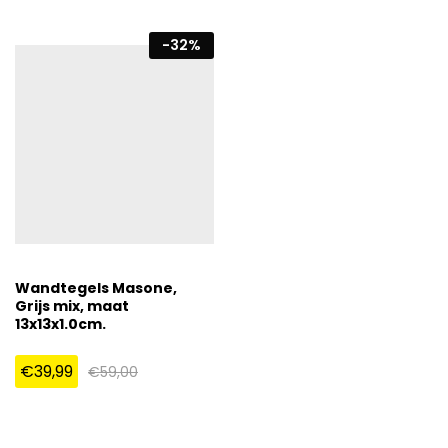
-
32
%
Wandtegels Masone,
Grijs mix, maat
13x13x1.0cm.
€
39,99
€
59,00