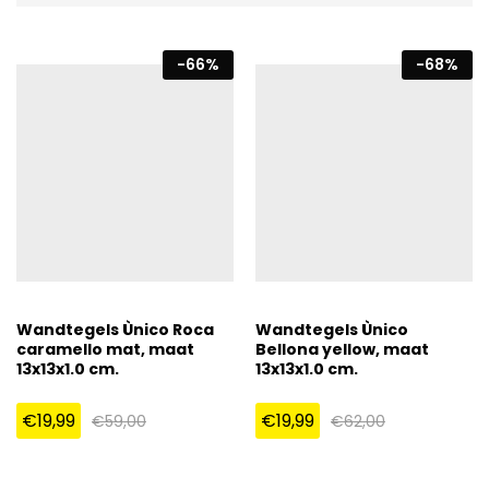
-
66
%
-
68
%
Wandtegels Ùnico Roca
Wandtegels Ùnico
caramello mat, maat
Bellona yellow, maat
13x13x1.0 cm.
13x13x1.0 cm.
€
19,99
€
19,99
€
59,00
€
62,00