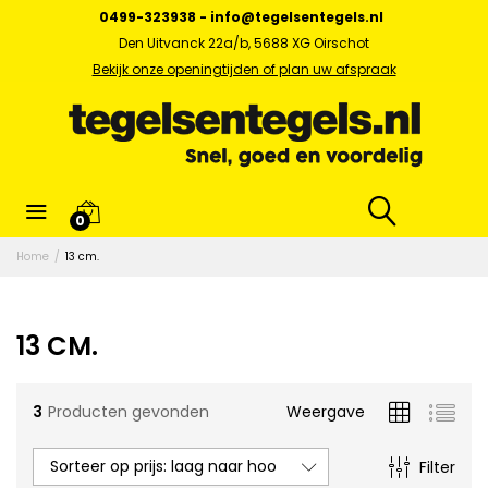
0499-323938
-
info@tegelsentegels.nl
Den Uitvanck 22a/b, 5688 XG Oirschot
Bekijk onze openingtijden of plan uw afspraak
x.
0
s
Home
/
13 cm.
13 CM.
3
Producten gevonden
Weergave
Sorteer op prijs: laag naar hoog
Filter