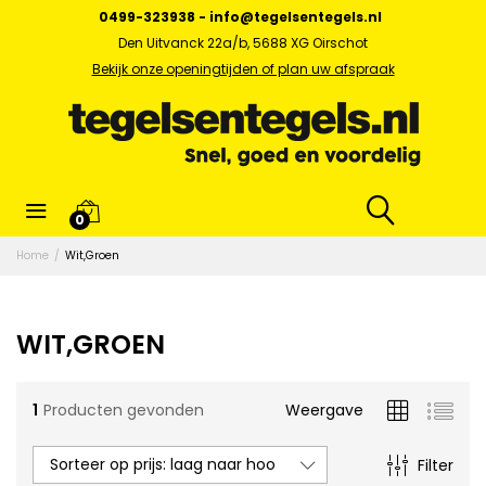
0499-323938
-
info@tegelsentegels.nl
Den Uitvanck 22a/b, 5688 XG Oirschot
Bekijk onze openingtijden of plan uw afspraak
x.
0
s
Home
/
Wit,Groen
WIT,GROEN
1
Producten gevonden
Weergave
Sorteer op prijs: laag naar hoog
Filter