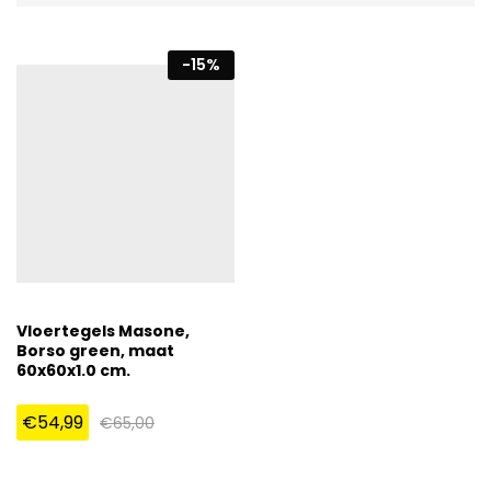
-
15
%
Vloertegels Masone,
Borso green, maat
60x60x1.0 cm.
€
54,99
€
65,00