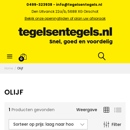
0499-323938
-
info@tegelsentegels.nl
Den Uitvanck 22a/b, 5688 XG Oirschot
Bekijk onze openingtijden of plan uw afspraak
x.
0
s
Home
/
Olijf
OLIJF
1
Producten gevonden
Weergave
Sorteer op prijs: laag naar hoog
Filter