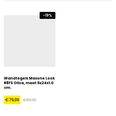
-
19
%
Wandtegels Masone Look
R8FS Oliva, maat 6x24x1.0
cm.
€
79,99
€
99,00