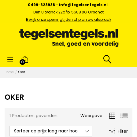
0499-323938
-
info@tegelsentegels.nl
Den Uitvanck 22a/b, 5688 XG Oirschot
Bekijk onze openingtijden of plan uw afspraak
x.
0
s
Home
/
Oker
OKER
1
Producten gevonden
Weergave
Sorteer op prijs: laag naar hoog
Filter