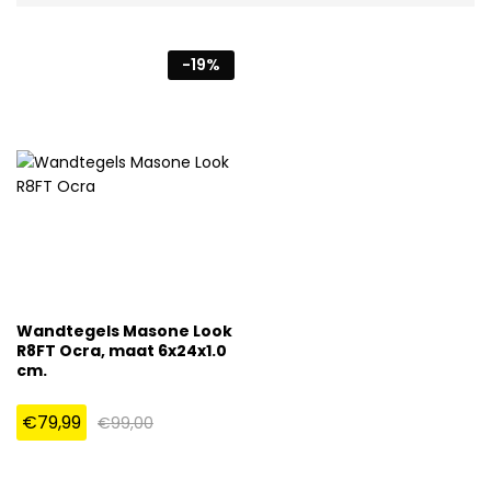
-
19
%
Wandtegels Masone Look
R8FT Ocra, maat 6x24x1.0
cm.
€
79,99
€
99,00