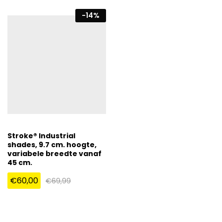
-
14
%
Stroke® Industrial
shades, 9.7 cm. hoogte,
variabele breedte vanaf
45 cm.
€
60,00
€
69,99