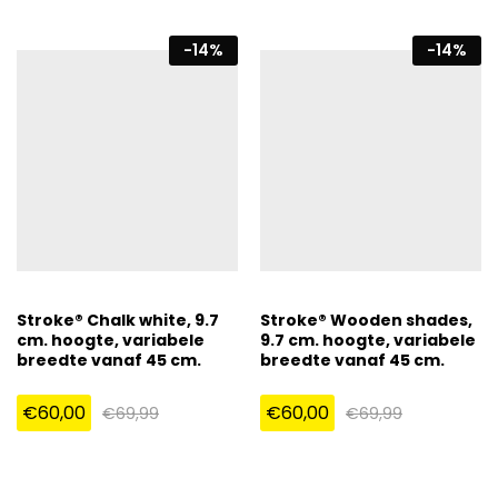
-
14
%
-
14
%
Stroke® Chalk white, 9.7
Stroke® Wooden shades,
cm. hoogte, variabele
9.7 cm. hoogte, variabele
breedte vanaf 45 cm.
breedte vanaf 45 cm.
€
60,00
€
60,00
€
69,99
€
69,99