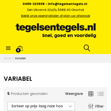
0499-323938
-
info@tegelsentegels.nl
Den Uitvanck 22a/b, 5688 XG Oirschot
Bekijk onze openingtijden of plan uw afspraak
0
Home
/
Variabel
VARIABEL
5
Producten gevonden
Weergave
Sorteer op prijs: laag naar hoog
Filter