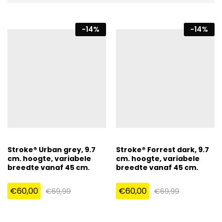
-
14
%
-
14
%
Stroke® Urban grey, 9.7
Stroke® Forrest dark, 9.7
cm. hoogte, variabele
cm. hoogte, variabele
breedte vanaf 45 cm.
breedte vanaf 45 cm.
€
60,00
€
60,00
€
69,99
€
69,99