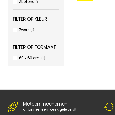
Abetone
(1)
€
29,99
€
45,00
FILTER OP KLEUR
Zwart
(1)
FILTER OP FORMAAT
60 x 60 cm.
(1)
Meteen meenemen
of binnen een week geleverd!