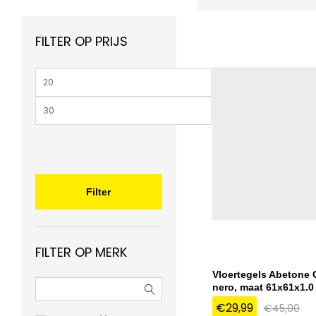
FILTER OP PRIJS
Min.
prijs
Max.
prijs
Filter
FILTER OP MERK
Vloertegels Abetone C
nero, maat 61x61x1.0
€
29,99
€
45,00