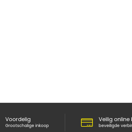
Voordelig
Veilig online
Grootschalige inkoop
beveiligde verbi