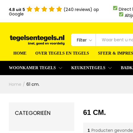
Direct
(240 reviews) op
4.8 uit 5
Google
Alti
Filter
HOME
OVER TEGELS EN TEGELS
SFEER & IMPRES
WOONKAMER TEGELS
KEUKENTEGELS
BADK
Home
/
61 cm.
61 CM.
CATEGORIEËN
Producten gevonde
1