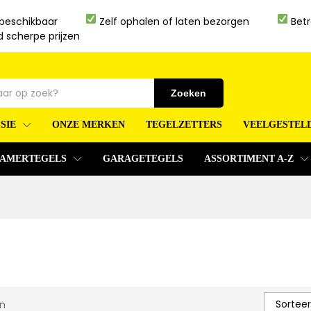
 beschikbaar
Zelf ophalen of laten bezorgen
Betr
jd scherpe prijzen
Zoeken
SIE
ONZE MERKEN
TEGELZETTERS
VEELGESTEL
AMERTEGELS
GARAGETEGELS
ASSORTIMENT A-Z
Sorteer
n