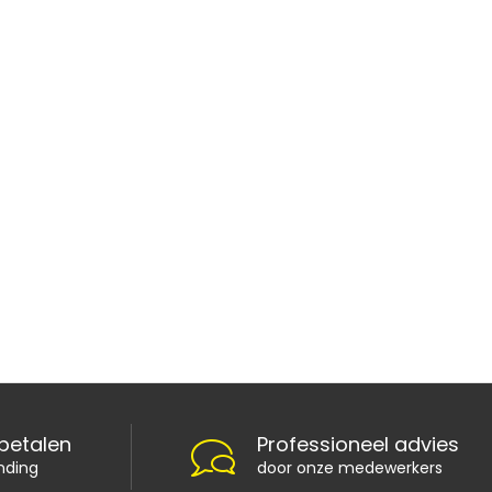
 betalen
Professioneel advies
nding
door onze medewerkers