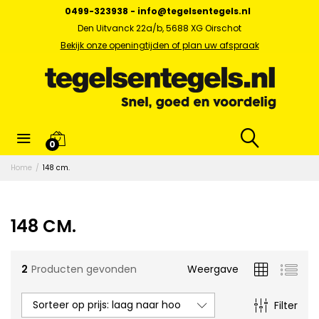
0499-323938
-
info@tegelsentegels.nl
Den Uitvanck 22a/b, 5688 XG Oirschot
Bekijk onze openingtijden of plan uw afspraak
x.
0
s
Home
/
148 cm.
148 CM.
2
Producten gevonden
Weergave
Sorteer op prijs: laag naar hoog
Filter