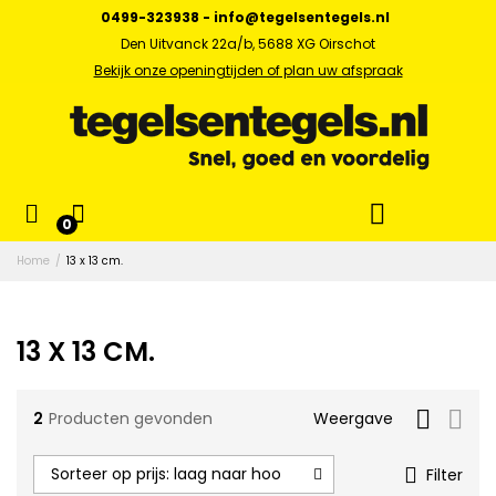
0499-323938
-
info@tegelsentegels.nl
Den Uitvanck 22a/b, 5688 XG Oirschot
Bekijk onze openingtijden of plan uw afspraak
x.
0
s
Home
/
13 x 13 cm.
13 X 13 CM.
2
Producten gevonden
Weergave
Sorteer op prijs: laag naar hoog
Filter