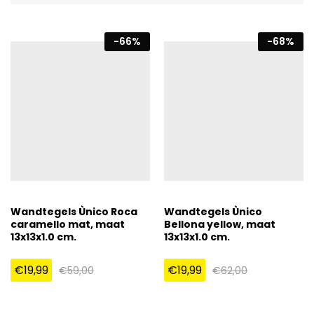
-
66
%
-
68
%
Wandtegels Ùnico Roca
Wandtegels Ùnico
caramello mat, maat
Bellona yellow, maat
13x13x1.0 cm.
13x13x1.0 cm.
€
19,99
€
19,99
€
59,00
€
62,00