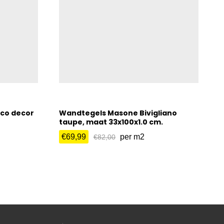
co decor
Wandtegels Masone Bivigliano
taupe, maat 33x100x1.0 cm.
€
69,99
per m2
€
82,00
€
69,99
€
82,00