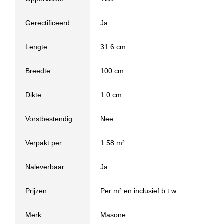
Gerectificeerd
Ja
Lengte
31.6 cm.
Breedte
100 cm.
Dikte
1.0 cm.
Vorstbestendig
Nee
Verpakt per
1.58 m²
Naleverbaar
Ja
Prijzen
Per m² en inclusief b.t.w.
Merk
Masone