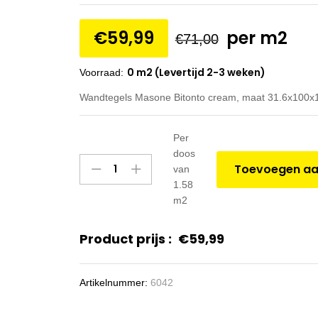
€
59,99
per m2
€
71,00
0 m2 (Levertijd 2-3 weken)
Voorraad:
Wandtegels Masone Bitonto cream, maat 31.6x100x1
Per
doos
Wandtegels
Toevoegen aa
van
Masone
1.58
Bitonto
m2
cream,
maat
Product prijs :
€
59,99
31.6x100x1.0
cm.
quantity
Artikelnummer:
6042