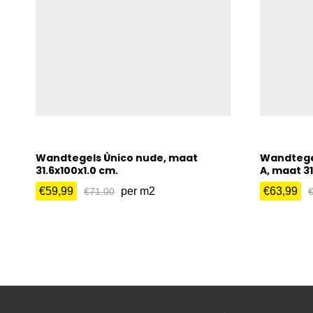
Wandtegels Ùnico nude, maat
Wandtege
31.6x100x1.0 cm.
A, maat 31
€
59,99
per m2
€
63,99
€
71,00
€
59,99
€
63,99
€
71,00