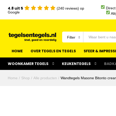
4.8 uit 5
Direct
(240 reviews) op
Google
Alt
Filter
HOME
OVER TEGELS EN TEGELS
SFEER & IMPRESS
WOONKAMER TEGELS
KEUKENTEGELS
BADK
Home
/
Shop
/
Alle producten
/
Wandtegels Masone Bitonto crea