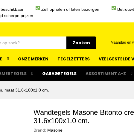
 beschikbaar
Zelf ophalen of laten bezorgen
Betrouwb
ijd scherpe prijzen
Zoeken
Maandag en wo
IE
ONZE MERKEN
TEGELZETTERS
VEELGESTELDE 
AMERTEGELS
GARAGETEGELS
ASSORTIMENT A-Z
m, maat 31.6x100x1.0 cm.
Wandtegels Masone Bitonto cr
31.6x100x1.0 cm.
Brand:
Masone