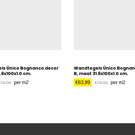
ls Ùnico Bognanco decor
Wandtegels Ùnico Bognan
.6x100x1.0 cm.
B, maat 31.6x100x1.0 cm.
per m2
€
63,99
per m2
€
74,00
€
74,00
€
63,99
€
74,00
€
74,00