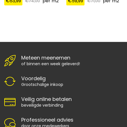
€
63,99
per m2
€
59,99
per m2
€
74,00
€
71,00
Meteen meenemen
of binnen een week geleverd!
Voordelig
Grootschalige inkoop
Veilig online betalen
beveiligde verbinding
Professioneel advies
door onze medewerkers