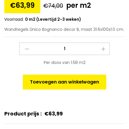
€
63,99
per m2
€
74,00
Voorraad:
0 m2 (Levertijd 2-3 weken)
Wandtegels Ùnico Bognanco decor B, maat 31.6x100x1.0 cm.
Wandtegels
Ùnico
Bognanco
Per doos van 1.58 m2
decor
B,
maat
Toevoegen aan winkelwagen
31.6x100x1.0
cm.
quantity
Product prijs :
€
63,99