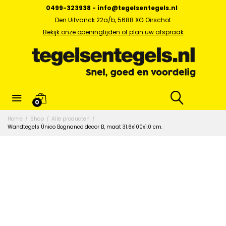
0499-323938
-
info@tegelsentegels.nl
Den Uitvanck 22a/b, 5688 XG Oirschot
Bekijk onze openingtijden of plan uw afspraak
0
Home
/
Shop
/
Alle producten
/
Wandtegels Ùnico Bognanco decor B, maat 31.6x100x1.0 cm.