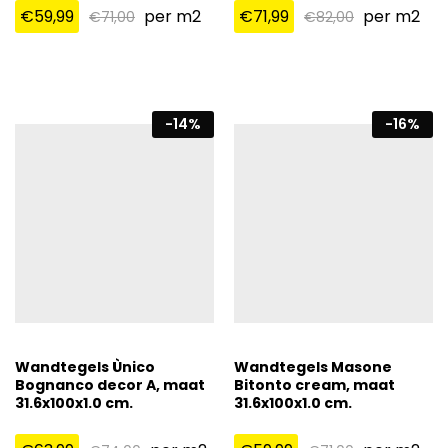
€
59,99
per m2
€
71,99
per m2
€
71,00
€
82,00
-
14
%
-
16
%
Wandtegels Ùnico
Wandtegels Masone
Bognanco decor A, maat
Bitonto cream, maat
31.6x100x1.0 cm.
31.6x100x1.0 cm.