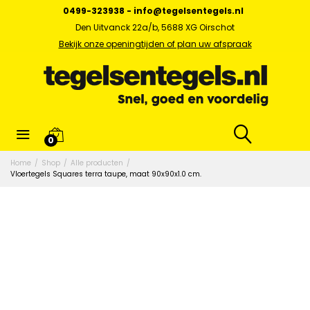
0499-323938
-
info@tegelsentegels.nl
Den Uitvanck 22a/b, 5688 XG Oirschot
Bekijk onze openingtijden of plan uw afspraak
0
Home
/
Shop
/
Alle producten
/
Vloertegels Squares terra taupe, maat 90x90x1.0 cm.