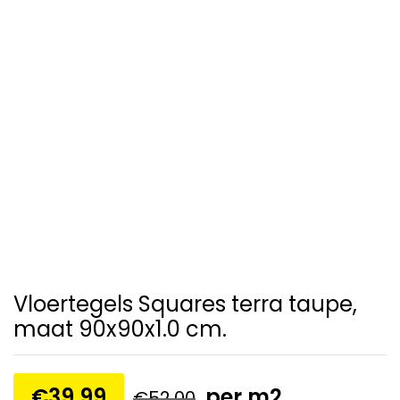
Vloertegels Squares terra taupe,
maat 90x90x1.0 cm.
€
39,99
per m2
€
52,00