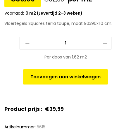
Voorraad:
0 m2 (Levertijd 2-3 weken)
Vloertegels Squares terra taupe, maat 90x90x1.0 cm.
Vloertegels
Squares
terra
Per doos van 1.62 m2
taupe,
maat
90x90x1.0
Toevoegen aan winkelwagen
cm.
quantity
Product prijs :
€
39,99
Artikelnummer:
5615