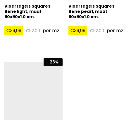
Vloertegels Squares
Vloertegels Squares
Bene light, maat
Bene pearl, maat
90x90x1.0 cm.
90x90x1.0 cm.
€
39,99
per m2
€
39,99
per m2
€
52,00
€
52,00
-
23
%