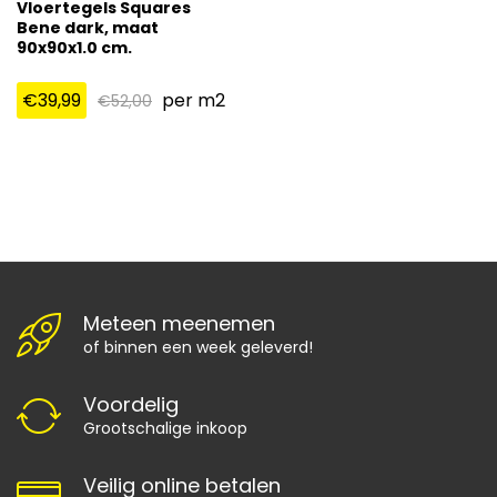
Vloertegels Squares
Bene dark, maat
90x90x1.0 cm.
€
39,99
per m2
€
52,00
Meteen meenemen
of binnen een week geleverd!
Voordelig
Grootschalige inkoop
Veilig online betalen