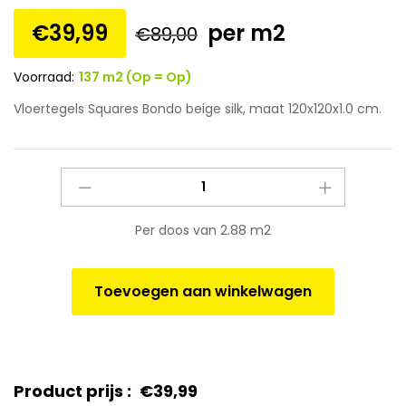
€
39,99
per m2
€
89,00
Voorraad:
137 m2 (Op = Op)
Vloertegels Squares Bondo beige silk, maat 120x120x1.0 cm.
Vloertegels
Squares
Bondo
Per doos van 2.88 m2
beige
silk,
maat
Toevoegen aan winkelwagen
120x120x1.0
cm.
quantity
Product prijs :
€
39,99