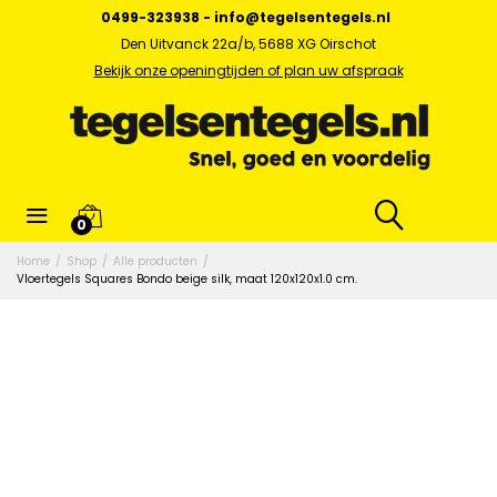
0499-323938
-
info@tegelsentegels.nl
Den Uitvanck 22a/b, 5688 XG Oirschot
Bekijk onze openingtijden of plan uw afspraak
0
Home
/
Shop
/
Alle producten
/
Vloertegels Squares Bondo beige silk, maat 120x120x1.0 cm.