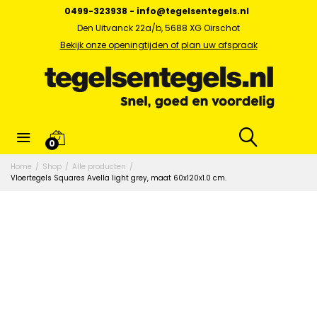
0499-323938
-
info@tegelsentegels.nl
Den Uitvanck 22a/b, 5688 XG Oirschot
Bekijk onze openingtijden of plan uw afspraak
0
Home
/
Shop
/
Alle producten
/
Vloertegels Squares Avella light grey, maat 60x120x1.0 cm.