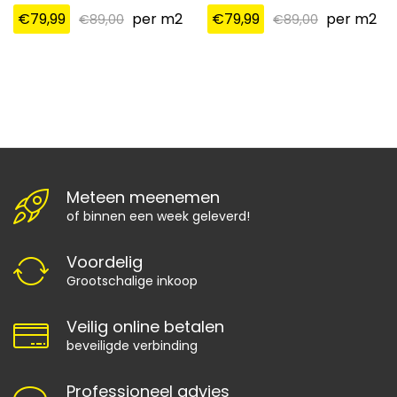
€
79,99
per m2
€
79,99
per m2
€
89,00
€
89,00
Meteen meenemen
of binnen een week geleverd!
Voordelig
Grootschalige inkoop
Veilig online betalen
beveiligde verbinding
Professioneel advies