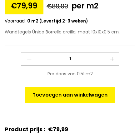
€
79,99
per m2
€
89,00
Voorraad:
0 m2 (Levertijd 2-3 weken)
Wandtegels Ùnico Borrello arcilla, maat 10x10x0.5 cm.
Wandtegels
Ùnico
Borrello
Per doos van 0.51 m2
arcilla,
maat
10x10x0.5
Toevoegen aan winkelwagen
cm.
quantity
Product prijs :
€
79,99