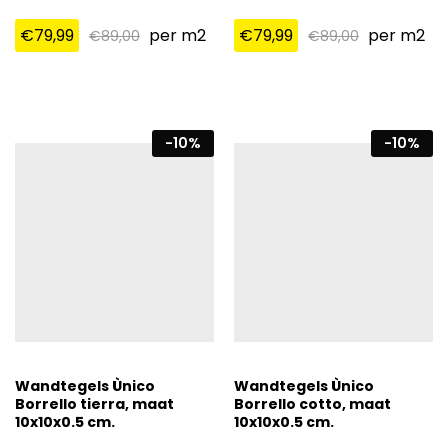
€
79,99
per m2
€
79,99
per m2
€
89,00
€
89,00
-
10
%
-
10
%
Wandtegels Ùnico
Wandtegels Ùnico
Borrello tierra, maat
Borrello cotto, maat
10x10x0.5 cm.
10x10x0.5 cm.