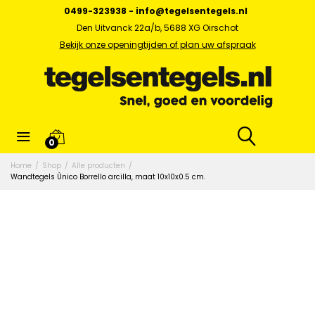
0499-323938
-
info@tegelsentegels.nl
Den Uitvanck 22a/b, 5688 XG Oirschot
Bekijk onze openingtijden of plan uw afspraak
0
Home
/
Shop
/
Alle producten
/
Wandtegels Ùnico Borrello arcilla, maat 10x10x0.5 cm.