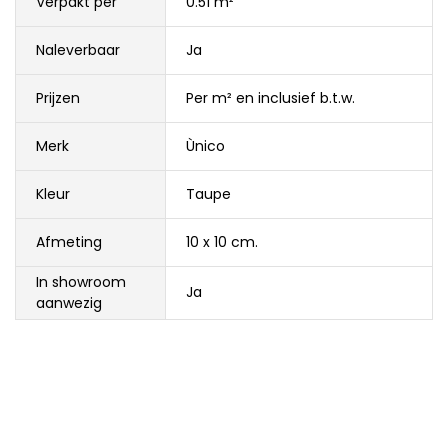
Verpakt per
0.51 m²
Naleverbaar
Ja
Prijzen
Per m² en inclusief b.t.w.
Merk
Ùnico
Kleur
Taupe
Afmeting
10 x 10 cm.
In showroom
Ja
aanwezig