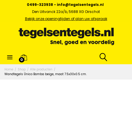
0499-323938
-
info@tegelsentegels.nl
Den Uitvanck 22a/b, 5688 XG Oirschot
Bekijk onze openingtijden of plan uw afspraak
0
Home
/
Shop
/
Alle producten
/
Wandtegels Ùnico Bomba beige, maat 7.5x30x0.5 cm.