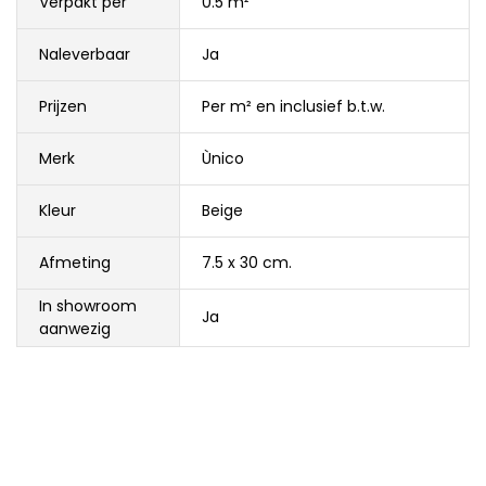
Verpakt per
0.5 m²
Naleverbaar
Ja
Prijzen
Per m² en inclusief b.t.w.
Merk
Ùnico
Kleur
Beige
Afmeting
7.5 x 30 cm.
In showroom
Ja
aanwezig