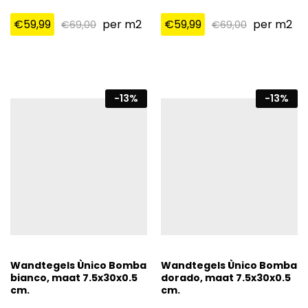
€
59,99
per m2
€
59,99
per m2
€
69,00
€
69,00
-
13
%
-
13
%
Wandtegels Ùnico Bomba
Wandtegels Ùnico Bomba
bianco, maat 7.5x30x0.5
dorado, maat 7.5x30x0.5
cm.
cm.