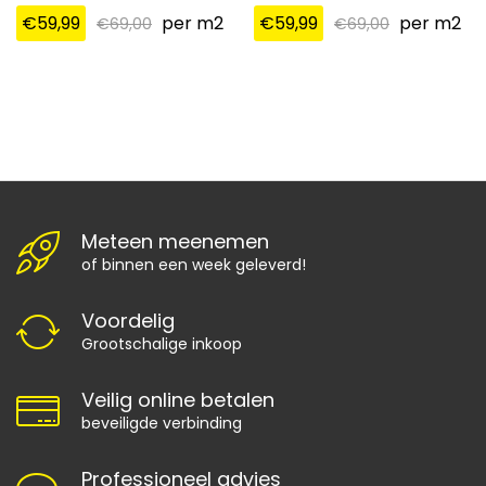
€
59,99
per m2
€
59,99
per m2
€
69,00
€
69,00
Meteen meenemen
of binnen een week geleverd!
Voordelig
Grootschalige inkoop
Veilig online betalen
beveiligde verbinding
Professioneel advies