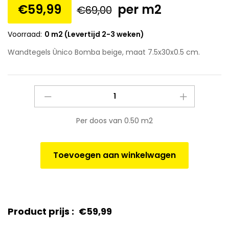
€
59,99
per m2
€
69,00
Voorraad:
0 m2 (Levertijd 2-3 weken)
Wandtegels Ùnico Bomba beige, maat 7.5x30x0.5 cm.
Wandtegels
Ùnico
Bomba
Per doos van 0.50 m2
beige,
maat
7.5x30x0.5
Toevoegen aan winkelwagen
cm.
quantity
Product prijs :
€
59,99