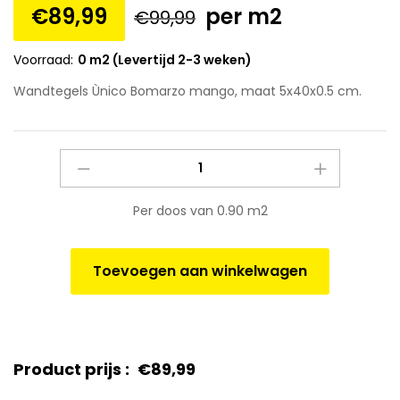
€
89,99
per m2
€
99,99
Voorraad:
0 m2 (Levertijd 2-3 weken)
Wandtegels Ùnico Bomarzo mango, maat 5x40x0.5 cm.
Wandtegels
Ùnico
Bomarzo
Per doos van 0.90 m2
mango,
maat
5x40x0.5
Toevoegen aan winkelwagen
cm.
quantity
Product prijs :
€
89,99