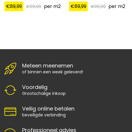
€
89,99
per m2
€
89,99
per m2
€
99,99
€
99,99
Meteen meenemen
of binnen een week geleverd!
Voordelig
Grootschalige inkoop
Veilig online betalen
beveiligde verbinding
Professioneel advies