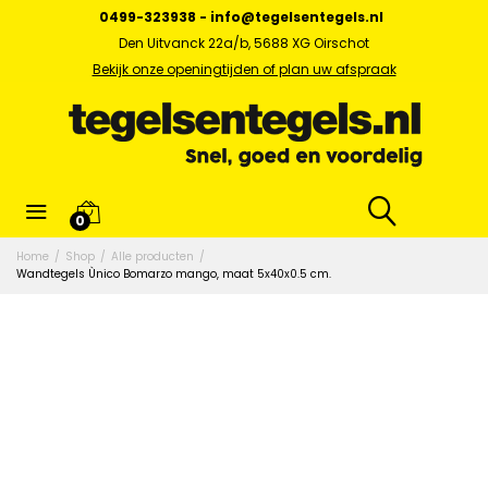
0499-323938
-
info@tegelsentegels.nl
Den Uitvanck 22a/b, 5688 XG Oirschot
Bekijk onze openingtijden of plan uw afspraak
0
Home
/
Shop
/
Alle producten
/
Wandtegels Ùnico Bomarzo mango, maat 5x40x0.5 cm.