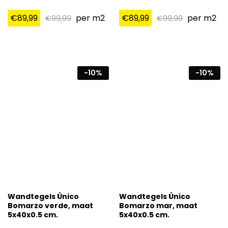
€
89,99
per m2
€
89,99
per m2
€
99,99
€
99,99
-
10
%
-
10
%
Wandtegels Ùnico
Wandtegels Ùnico
Bomarzo verde, maat
Bomarzo mar, maat
5x40x0.5 cm.
5x40x0.5 cm.