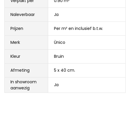
Verpakt per
0.90 m²
Naleverbaar
Ja
Prijzen
Per m² en inclusief b.t.w.
Merk
Ùnico
Kleur
Bruin
Afmeting
5 x 40 cm.
In showroom
Ja
aanwezig