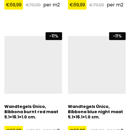
€
69,99
per m2
€
69,99
per m2
€
79,00
€
79,00
-
11
%
-
11
%
Wandtegels Ùnico,
Wandtegels Ùnico,
Bibbona burnt red maat
Bibbona blue night maat
5.1×16.1×1.0 cm.
5.1×16.1×1.0 cm.