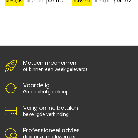
€
69,99
per m2
€
69,99
per m2
€
79,00
€
79,00
Meteen meenemen
of binnen een week geleverd!
Voordelig
Grootschalige inkoop
Veilig online betalen
beveiligde verbinding
Professioneel advies
door onze medewerkers