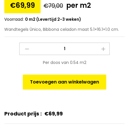
€
69,99
per m2
€
79,00
Voorraad:
0 m2 (Levertijd 2-3 weken)
Wandtegels Ùnico, Bibbona celadon maat 5.1×16.1×1.0 cm.
Wandtegels
Ùnico,
Bibbona
Per doos van 0.54 m2
celadon
maat
5.1x16.1x1.0
Toevoegen aan winkelwagen
cm.
quantity
Product prijs :
€
69,99