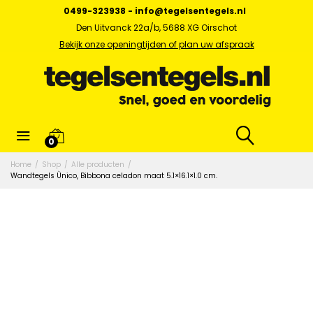
0499-323938
-
info@tegelsentegels.nl
Den Uitvanck 22a/b, 5688 XG Oirschot
Bekijk onze openingtijden of plan uw afspraak
0
Home
/
Shop
/
Alle producten
/
Wandtegels Ùnico, Bibbona celadon maat 5.1×16.1×1.0 cm.