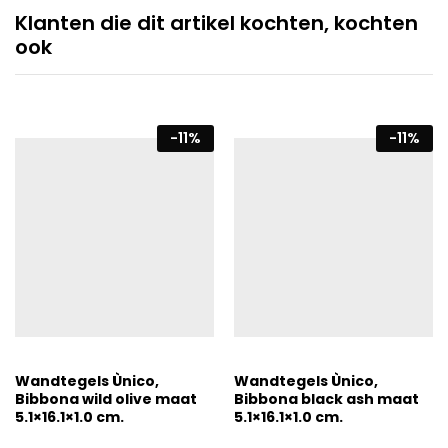
Klanten die dit artikel kochten, kochten
ook
-
11
%
-
11
%
Wandtegels Ùnico,
Wandtegels Ùnico,
Bibbona wild olive maat
Bibbona black ash maat
5.1×16.1×1.0 cm.
5.1×16.1×1.0 cm.