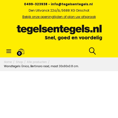
0499-323938
-
info@tegelsentegels.nl
Den Uitvanck 22a/b, 5688 XG Oirschot
Bekijk onze openingtijden of plan uw afspraak
0
Home
/
Shop
/
Alle producten
/
Wandtegels Ùnico, Bertinoro rood, maat 30x90x0.8 cm.