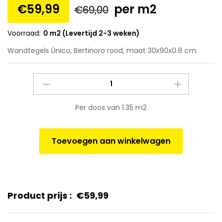
€
59,99
per m2
€
69,00
Voorraad:
0 m2 (Levertijd 2-3 weken)
Wandtegels Ùnico, Bertinoro rood, maat 30x90x0.8 cm.
Wandtegels
Ùnico,
Bertinoro
Per doos van 1.35 m2
rood,
maat
30x90x0.8
Toevoegen aan winkelwagen
cm.
quantity
Product prijs :
€
59,99