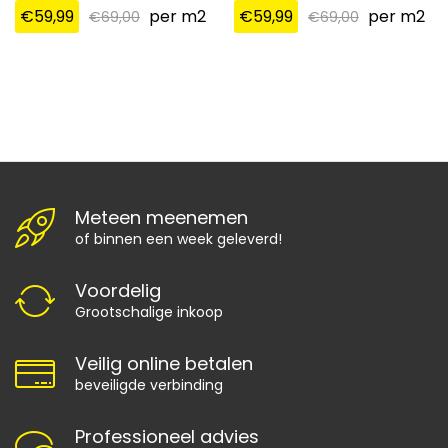
€
59,99
per m2
€
59,99
per m2
€
69,00
€
69,00
Meteen meenemen
of binnen een week geleverd!
Voordelig
Grootschalige inkoop
Veilig online betalen
beveiligde verbinding
Professioneel advies