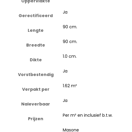
Oppervlakte
Ja
Gerectificeerd
90 cm.
Lengte
90 cm.
Breedte
1.0 cm.
Dikte
Ja
Vorstbestendig
1.62 m²
Verpakt per
Ja
Naleverbaar
Per m² en inclusief b.t.w.
Prijzen
Masone