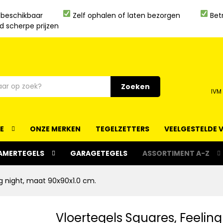
 beschikbaar
Zelf ophalen of laten bezorgen
Bet
jd scherpe prijzen
Zoeken
IVM
IE
ONZE MERKEN
TEGELZETTERS
VEELGESTELDE 
AMERTEGELS
GARAGETEGELS
ASSORTIMENT A-Z
ng night, maat 90x90x1.0 cm.
Vloertegels Squares, Feeling