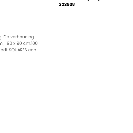
323938
ng. De verhouding
m., 90 x 90 cm.100
 biedt SQUARES een