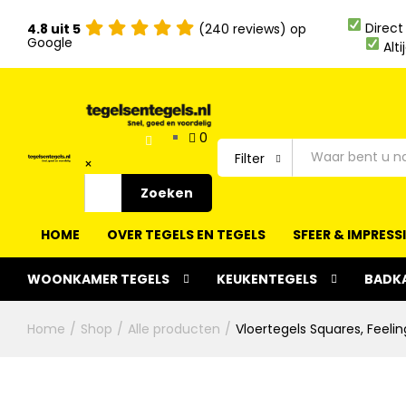
Direct
4.8 uit 5
(240 reviews) op
Google
Alti
0
Filter
×
Zoeken
Filter
HOME
OVER TEGELS EN TEGELS
SFEER & IMPRESS
WOONKAMER TEGELS
KEUKENTEGELS
BADK
Home
/
Shop
/
Alle producten
/
Vloertegels Squares, Feeli