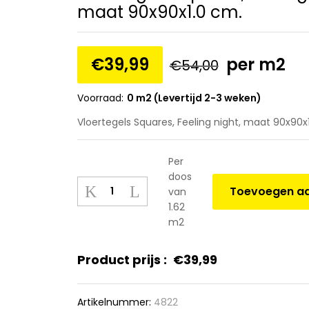
maat 90x90x1.0 cm.
€
39,99
per m2
€
54,00
Voorraad:
0 m2 (Levertijd 2-3 weken)
Vloertegels Squares, Feeling night, maat 90x90x
Per
doos
Vloertegels
Toevoegen aa
van
Squares,
1.62
Feeling
m2
night,
maat
Product prijs :
€
39,99
90x90x1.0
cm.
quantity
Artikelnummer:
4822