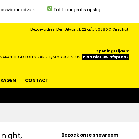
rouwbaar advies
Tot 1 jaar gratis opslag
Bezoekadres: Den Uitvanck 22 a/b 5688 XG Oirschot
Openingstijden:
 VAKANTIE GESLOTEN VAN 2 T/M 8 AUGUSTUS:
Plan hier uw afspraak
VRAGEN
CONTACT
 night,
Bezoek onze showroom: