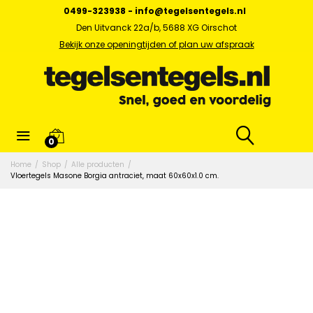
0499-323938
-
info@tegelsentegels.nl
Den Uitvanck 22a/b, 5688 XG Oirschot
Bekijk onze openingtijden of plan uw afspraak
0
Home
/
Shop
/
Alle producten
/
Vloertegels Masone Borgia antraciet, maat 60x60x1.0 cm.