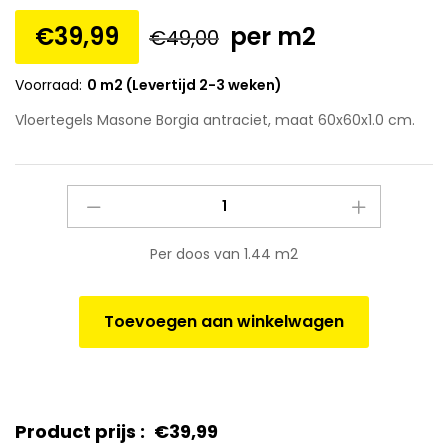
€
39,99
per m2
€
49,00
Voorraad:
0 m2 (Levertijd 2-3 weken)
Vloertegels Masone Borgia antraciet, maat 60x60x1.0 cm.
Vloertegels
Masone
Borgia
Per doos van 1.44 m2
antraciet,
maat
60x60x1.0
Toevoegen aan winkelwagen
cm.
quantity
Product prijs :
€
39,99