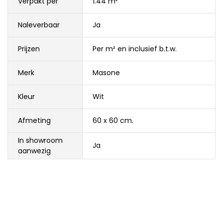
Verpakt per
1.44 m²
Naleverbaar
Ja
Prijzen
Per m² en inclusief b.t.w.
Merk
Masone
Kleur
Wit
Afmeting
60 x 60 cm.
In showroom
Ja
aanwezig