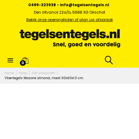
0499-323938
-
info@tegelsentegels.nl
Den Uitvanck 22a/b, 5688 XG Oirschot
Bekijk onze openingtijden of plan uw afspraak
0
Home
/
Shop
/
Alle producten
/
Vloertegels Masone almond, maat 60x60x1.0 cm.