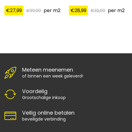
€
27,99
per m2
€
28,99
per m2
€
39,00
€
32,00
Meteen meenemen
of binnen een week geleverd!
Voordelig
Grootschalige inkoop
Veilig online betalen
beveiligde verbinding