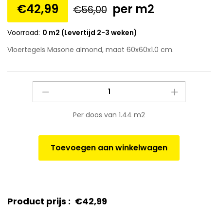
€
42,99
per m2
€
56,00
Voorraad:
0 m2 (Levertijd 2-3 weken)
Vloertegels Masone almond, maat 60x60x1.0 cm.
Vloertegels
Masone
almond,
Per doos van 1.44 m2
maat
60x60x1.0
cm.
Toevoegen aan winkelwagen
quantity
Product prijs :
€
42,99