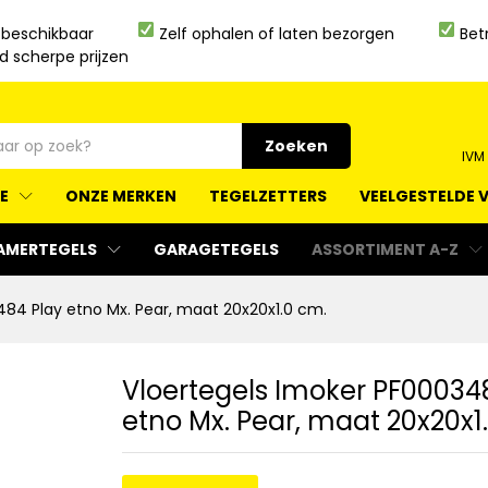
 beschikbaar
Zelf ophalen of laten bezorgen
Bet
jd scherpe prijzen
Zoeken
IVM
IE
ONZE MERKEN
TEGELZETTERS
VEELGESTELDE 
AMERTEGELS
GARAGETEGELS
ASSORTIMENT A-Z
484 Play etno Mx. Pear, maat 20x20x1.0 cm.
Vloertegels Imoker PF00034
etno Mx. Pear, maat 20x20x1