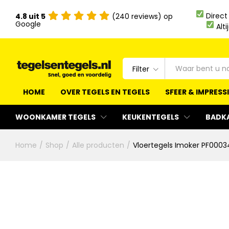
Direct
4.8 uit 5
(240 reviews) op
Google
Alti
Filter
HOME
OVER TEGELS EN TEGELS
SFEER & IMPRESS
WOONKAMER TEGELS
KEUKENTEGELS
BADK
Home
/
Shop
/
Alle producten
/
Vloertegels Imoker PF0003