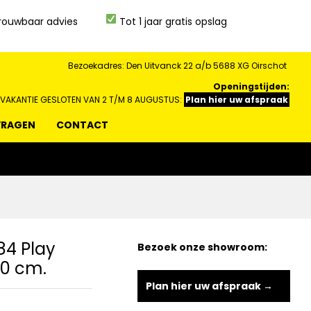
rouwbaar advies
Tot 1 jaar gratis opslag
Bezoekadres: Den Uitvanck 22 a/b 5688 XG Oirschot
Openingstijden:
 VAKANTIE GESLOTEN VAN 2 T/M 8 AUGUSTUS:
Plan hier uw afspraak
VRAGEN
CONTACT
84 Play
Bezoek onze showroom:
.0 cm.
Plan hier uw afspraak →