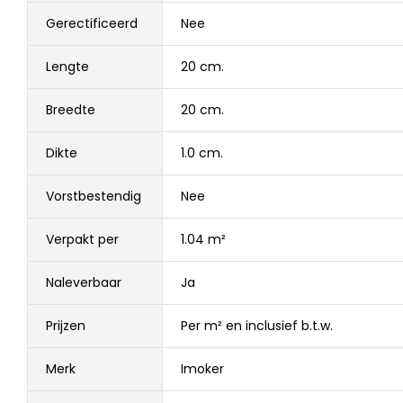
Gerectificeerd
Nee
Lengte
20 cm.
Breedte
20 cm.
Dikte
1.0 cm.
Vorstbestendig
Nee
Verpakt per
1.04 m²
Naleverbaar
Ja
Prijzen
Per m² en inclusief b.t.w.
Merk
Imoker