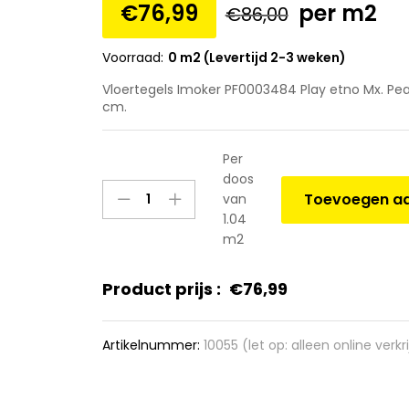
€
76,99
per m2
€
86,00
Voorraad:
0 m2 (Levertijd 2-3 weken)
Vloertegels Imoker PF0003484 Play etno Mx. Pea
cm.
Per
doos
Vloertegels
Toevoegen aa
van
Imoker
1.04
PF0003484
m2
Play
etno
Product prijs :
€
76,99
Mx.
Pear,
maat
Artikelnummer:
10055 (let op: alleen online verkr
20x20x1.0
cm.
quantity